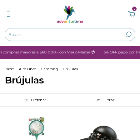
0
mpras mayores a $60.000.- con Visa o Master 💳
5% OFF pago por trans
Inicio
.
Aire Libre
.
Camping
.
Brújulas
Brújulas
Ordenar
Filtrar