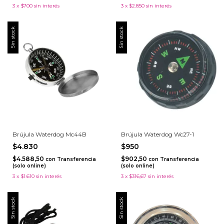
3
x
$700
sin interés
3
x
$2.850
sin interés
Sin stock
Sin stock
Brújula Waterdog Mc44B
Brújula Waterdog Wc27-1
$4.830
$950
$4.588,50
$902,50
con
Transferencia
con
Transferencia
(solo online)
(solo online)
3
x
$1.610
sin interés
3
x
$316,67
sin interés
Sin stock
Sin stock