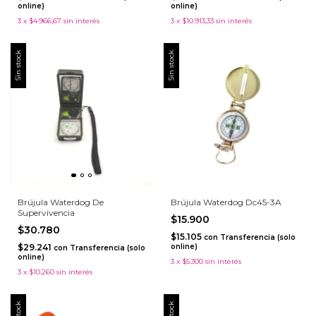
online)
online)
3
x
$4.966,67
sin interés
3
x
$10.913,33
sin interés
Sin stock
Sin stock
Brújula Waterdog De
Brújula Waterdog Dc45-3A
Supervivencia
$15.900
$30.780
$15.105
con
Transferencia (solo
$29.241
online)
con
Transferencia (solo
online)
3
x
$5.300
sin interés
3
x
$10.260
sin interés