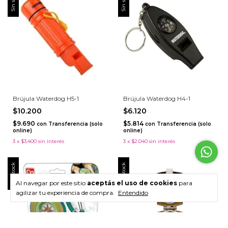
Sin stock
Sin stock
Brújula Waterdog H5-1
Brújula Waterdog H4-1
$10.200
$6.120
$9.690
$5.814
con
Transferencia (solo
con
Transferencia (solo
online)
online)
3
x
$3.400
sin interés
3
x
$2.040
sin interés
Sin stock
Sin stock
Al navegar por este sitio
aceptás el uso de cookies
para
agilizar tu experiencia de compra.
Entendido