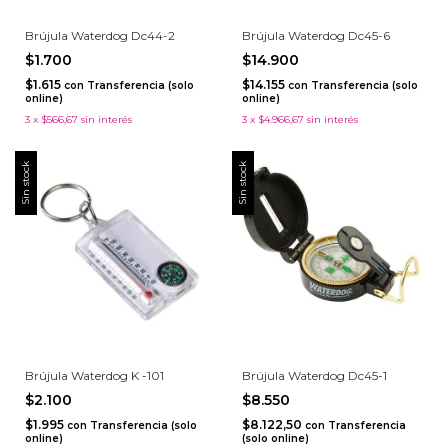
Brújula Waterdog Dc44-2
Brújula Waterdog Dc45-6
$1.700
$14.900
$1.615
$14.155
con
Transferencia (solo
con
Transferencia (solo
online)
online)
3
x
$566,67
sin interés
3
x
$4.966,67
sin interés
Sin stock
Sin stock
Brújula Waterdog K -101
Brújula Waterdog Dc45-1
$2.100
$8.550
$1.995
$8.122,50
con
Transferencia (solo
con
Transferencia
online)
(solo online)