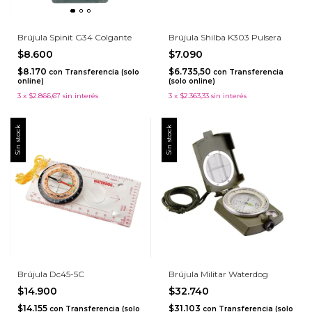
Brújula Spinit G34 Colgante
Brújula Shilba K303 Pulsera
$8.600
$7.090
$8.170
$6.735,50
con
Transferencia (solo
con
Transferencia
online)
(solo online)
3
x
$2.866,67
sin interés
3
x
$2.363,33
sin interés
Sin stock
Sin stock
Brújula Dc45-5C
Brújula Militar Waterdog
$14.900
$32.740
$14.155
$31.103
con
Transferencia (solo
con
Transferencia (solo