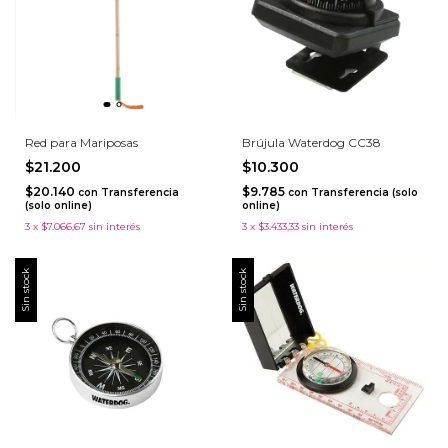
Red para Mariposas
Brújula Waterdog CC38
$21.200
$10.300
$20.140
$9.785
con
Transferencia
con
Transferencia (solo
(solo online)
online)
3
x
$7.066,67
sin interés
3
x
$3.433,33
sin interés
Sin stock
Sin stock