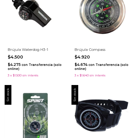
Brújula Waterdog H3-1
Brújula Compass
$4.500
$4.920
$4.275
$4.674
con
Transferencia (solo
con
Transferencia (solo
online)
online)
3
x
$1.500
sin interés
3
x
$1.640
sin interés
Sin stock
Sin stock