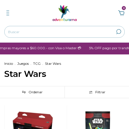
0
pras mayores a $60.000.- con Visa o Master 💳
5% OFF pago por transfe
Inicio
.
Juegos
.
TCG
.
Star Wars
Star Wars
Ordenar
Filtrar