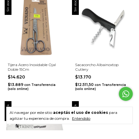
Sin stock
Sin stock
Tijera Acero Inoxidable Ojal
Sacacorcho Albainoxtop
Doble 15Cm
Cutlery
$14.620
$13.170
$13.889
$12.511,50
con
Transferencia
con
Transferencia
(solo online)
(solo online)
Sin stock
Sin stock
Al navegar por este sitio
aceptás el uso de cookies
para
agilizar tu experiencia de compra.
Entendido