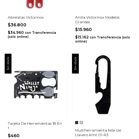
Abrelatas Victorinox
Anilla Victorinox Modelos
Grandes
$36.800
$15.960
$34.960
con
Transferencia
(solo online)
$15.162
con
Transferencia (solo
online)
Sin stock
Sin stock
Tarjeta De Herramientas 18 En
1
Multiherramienta Nite Ize
Llavero Kmt 01-R3
$460