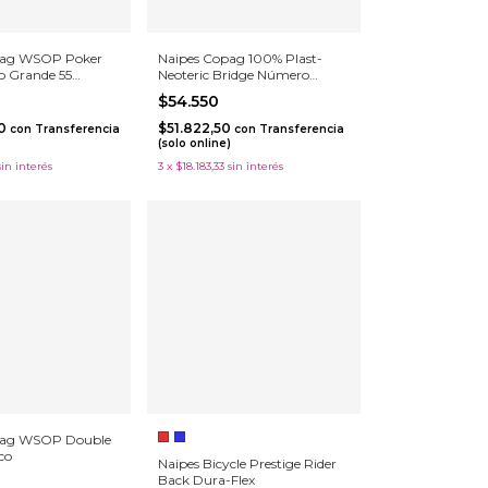
pag WSOP Poker
Naipes Copag 100% Plast-
o Grande 55
Neoteric Bridge Número
Grande
$54.550
50
$51.822,50
con
Transferencia
con
Transferencia
)
(solo online)
sin interés
3
x
$18.183,33
sin interés
pag WSOP Double
co
Naipes Bicycle Prestige Rider
Back Dura-Flex