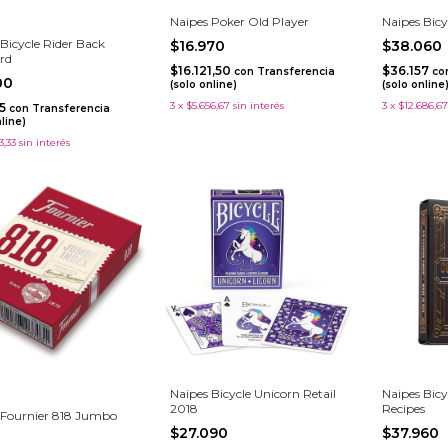
Naipes Poker Old Player
Naipes Bicy
Bicycle Rider Back
$16.970
$38.060
rd
$16.121,50
$36.157
con
Transferencia
co
500
(solo online)
(solo online
3
x
$5.656,67
sin interés
3
x
$12.686,67
25
con
Transferencia
nline)
3,33
sin interés
Naipes Bicycle Unicorn Retail
Naipes Bicy
2018
Recipes
 Fournier 818 Jumbo
$27.090
$37.960