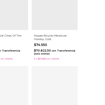
cle Cities Of The
Naipes Bicycle Metalluxe
Holiday Gold
$74.550
$70.822,50
n
Transferencia
con
Transferencia
)
(solo online)
sin interés
3
x
$24.850
sin interés