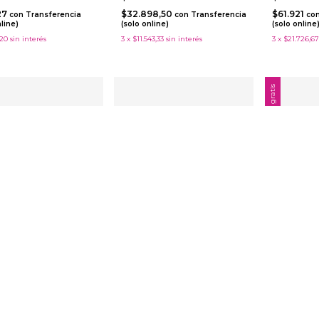
27
$32.898,50
$61.921
con
Transferencia
con
Transferencia
co
nline)
(solo online)
(solo online
220
sin interés
3
x
$11.543,33
sin interés
3
x
$21.726,67
Envío gratis
Naipes Ke
Standard
 Copag 139 Poker
Naipes Copag 139 Poker
o Grande x54
Standard x54
$388.94
230
$12.220
$369.493
(solo online
8,50
$11.609
con
Transferencia
con
Transferencia
3
x
$129.646,
nline)
(solo online)