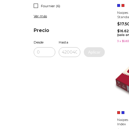
Fournier (6)
Naipes 
Ver más
Standa
$17.
Precio
$16.6
(solo o
3
x
$5.83
Desde
Hasta
Aplicar
Naipes
Index