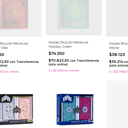
Naipes Bicycle Metalluxe
Bicycle Metalluxe
Naipes Bicy
Holiday Green
y Red
World
$74.550
550
$38.120
$70.822,50
con
Transferencia
22,50
$36.214
con
Transferencia
co
(solo online)
nline)
(solo online
3
x
$24.850
sin interés
850
sin interés
3
x
$12.706,67