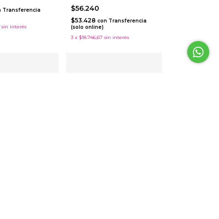
$56.240
n
Transferencia
)
$53.428
con
Transferencia
sin interés
(solo online)
3
x
$18.746,67
sin interés
m Arrow Narrow
Naipes Casino Bridge Sidecar x
54 Cartas Número Grande
0
$18.560
con
Transferencia
)
$17.632
con
Transferencia
67
sin interés
(solo online)