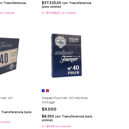
$37.325,50
on
Transferencia
con
Transferencia
)
(solo online)
sin interés
3
x
$13.096,67
sin interés
rnier 40
Naipes Fournier 40 Monitos
Vintage
$9.000
Transferencia (solo
$8.550
con
Transferencia (solo
online)
 interés
3
x
$3.000
sin interés