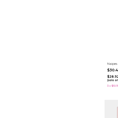
Naipes
$30.
$28.9
(solo o
3
x
$10.1