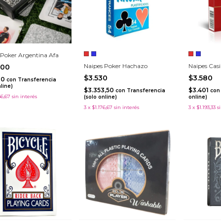
 Poker Argentina Afa
Naipes Poker Hachazo
Naipes Casi
000
$3.530
$3.580
00
con
Transferencia
nline)
$3.353,50
$3.401
con
Transferencia
con
66,67
sin interés
(solo online)
online)
3
x
$1.176,67
sin interés
3
x
$1.193,33
s