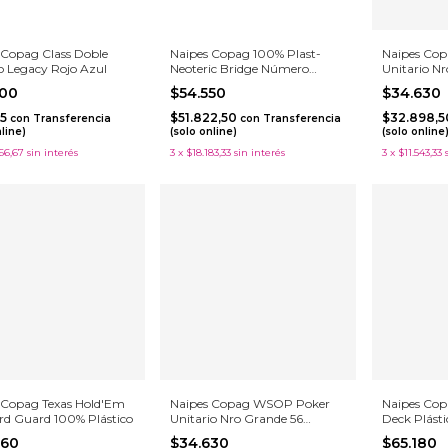
 Copag Class Doble
Naipes Copag 100% Plast-
Naipes Co
co Legacy Rojo Azul
Neoteric Bridge Número
Unitario Nr
Grande Verde Rojo
Plástico
700
$54.550
$34.630
65
$51.822,50
$32.898,
con
Transferencia
con
Transferencia
nline)
(solo online)
(solo online
66,67
sin interés
3
x
$18.183,33
sin interés
3
x
$11.543,33
 Copag Texas Hold'Em
Naipes Copag WSOP Poker
Naipes Co
rd Guard 100% Plástico
Unitario Nro Grande 56
Deck Plásti
Plástico
660
$34.630
$65.180