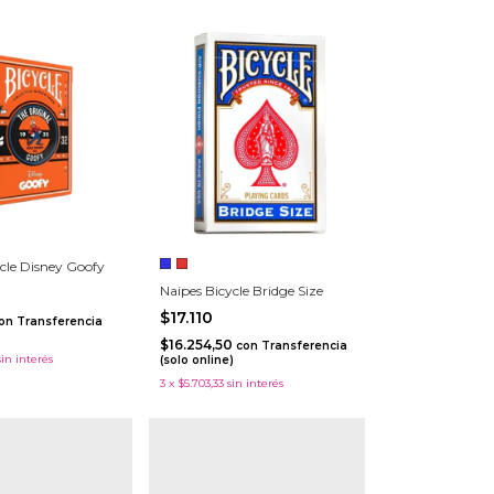
cle Disney Goofy
Naipes Bicycle Bridge Size
$17.110
on
Transferencia
)
$16.254,50
con
Transferencia
sin interés
(solo online)
3
x
$5.703,33
sin interés