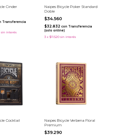
cle Cinder
Naipes Bicycle Poker Standard
Doble
$34.560
n
Transferencia
)
$32.832
con
Transferencia
(solo online)
sin interés
3
x
$11.520
sin interés
cle Cocktail
Naipes Bicycle Verbena Floral
Premium
$39.290