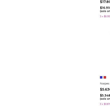
$17.
$16.9
(solo o
3
x
$5.93
Naipes
$5.6
$5.34
(solo o
3
x
$1.87