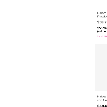
Naipes
Plásti
$58.
$55.7
(solo o
3
x
$19.5
Naipes
con Ca
$48.