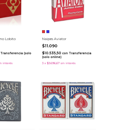
no Lobito
Naipes Aviator
$11.090
$10.535,50
Transferencia (solo
con
Transferencia
(solo online)
in interés
3
x
$3.696,67
sin interés