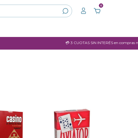
0
💳 3 CUOTAS SIN INTERÉS en compras mayores a $