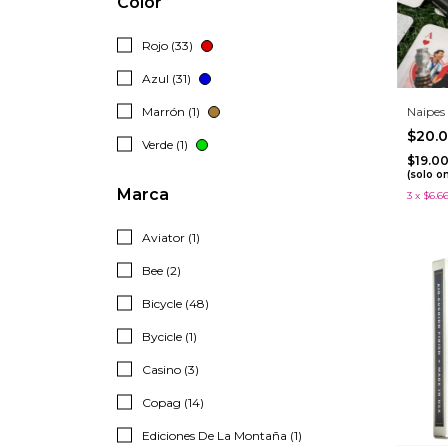
Color
Rojo (33)
Azul (31)
Marrón (1)
Naipes
$20.
Verde (1)
$19.0
(solo o
Marca
3
x
$6.6
Aviator (1)
Bee (2)
Bicycle (48)
Bycicle (1)
Casino (3)
Copag (14)
Ediciones De La Montaña (1)