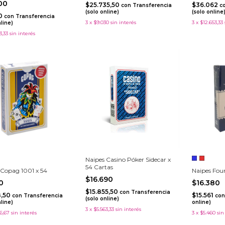
800
$25.735,50
$36.062
con
Transferencia
c
(solo online)
(solo online
10
con
Transferencia
3
x
$9.030
sin interés
3
x
$12.653,33
nline)
3,33
sin interés
Naipes Casino Póker Sidecar x
54 Cartas
 Copag 1001 x 54
Naipes Fou
$16.690
30
$16.380
$15.855,50
con
Transferencia
8,50
$15.561
con
Transferencia
con
(solo online)
nline)
online)
3
x
$5.563,33
sin interés
6,67
sin interés
3
x
$5.460
sin