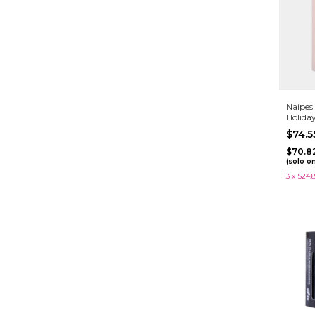
Naipes 
Holida
$74.
$70.8
(solo o
3
x
$24.