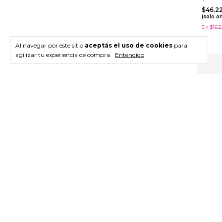
$46.2
(solo o
3
x
$16.
Al navegar por este sitio
aceptás el uso de cookies
para
agilizar tu experiencia de compra.
Entendido
Naipes
Númer
$12.
$11.61
(solo o