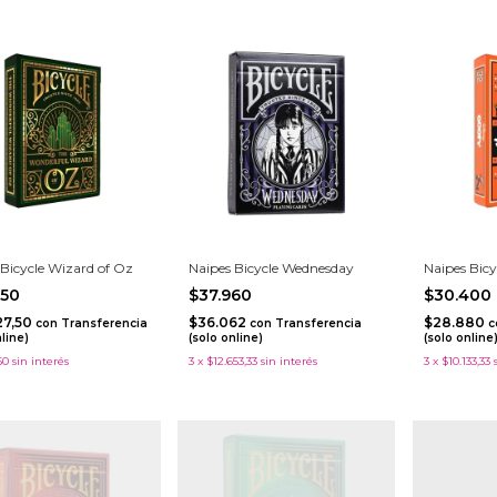
 Bicycle Wizard of Oz
Naipes Bicycle Wednesday
Naipes Bicy
450
$37.960
$30.400
27,50
$36.062
$28.880
con
Transferencia
con
Transferencia
c
nline)
(solo online)
(solo online
50
sin interés
3
x
$12.653,33
sin interés
3
x
$10.133,33