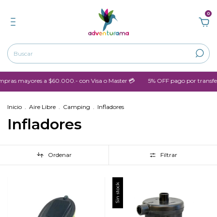
0
as mayores a $60.000.- con Visa o Master 💳
5% OFF pago por transfere
Inicio
.
Aire Libre
.
Camping
.
Infladores
Infladores
Ordenar
Filtrar
Sin stock