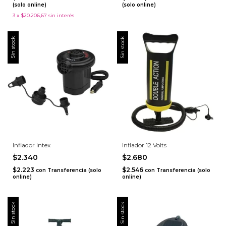
(solo online)
(solo online)
3
x
$20.206,67
sin interés
Sin stock
Sin stock
Inflador Intex
Inflador 12 Volts
$2.340
$2.680
$2.223
$2.546
con
Transferencia (solo
con
Transferencia (solo
online)
online)
Sin stock
Sin stock