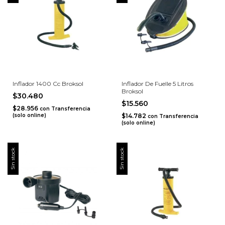
Inflador 1400 Cc Broksol
Inflador De Fuelle 5 Litros
Broksol
$30.480
$15.560
$28.956
con
Transferencia
(solo online)
$14.782
con
Transferencia
(solo online)
Sin stock
Sin stock