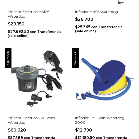
Inflador Eléctrico Hb126
Inflador Hb115 Waterdog
Waterdog
$26.700
$29.150
$25.365
con
Transferencia
$27.692,50
(solo online)
con
Transferencia
(solo online)
Sin stock
Sin stock
Inflador Eléctrico 220 Volts
Inflador De Fuelle Waterdog
Waterdog
2000
$60.620
$12.790
$57.589
$12.150,50
con
Transferencia
con
Transferencia