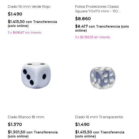
Dado 16 mm Verde Rojo
Folios Protectores Classic
Square 70x70 mm - 110
$1.490
unidades
$8.860
$1.415,50
con
Transferencia
(solo online)
$8.417
con
Transferencia (solo
online)
3
x
$496,67
sin interés
3
x
$2.953,33
sin interés
Dado Blanco 18 mm
Dado 16 mm Transparente
$1.370
$1.490
$1.301,50
$1.415,50
con
Transferencia
con
Transferencia
(solo online)
(solo online)