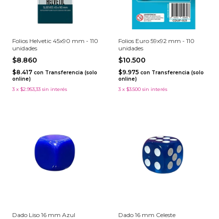
Folios Helvetic 45x90 mm - 110
Folios Euro 59x92 mm - 110
unidades
unidades
$8.860
$10.500
$8.417
$9.975
con
Transferencia (solo
con
Transferencia (solo
online)
online)
3
x
$2.953,33
sin interés
3
x
$3.500
sin interés
Dado Liso 16 mm Azul
Dado 16 mm Celeste