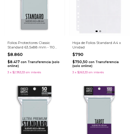
Folios Protectores Classic
Hoja de Folios Standard A4 x
Standard 63,5x88 mm - 110
Unidad
unidades
$8.860
$790
$8.417
$750,50
con
Transferencia (solo
con
Transferencia
online)
(solo online)
3
x
$2.953,33
sin interés
3
x
$263,33
sin interés