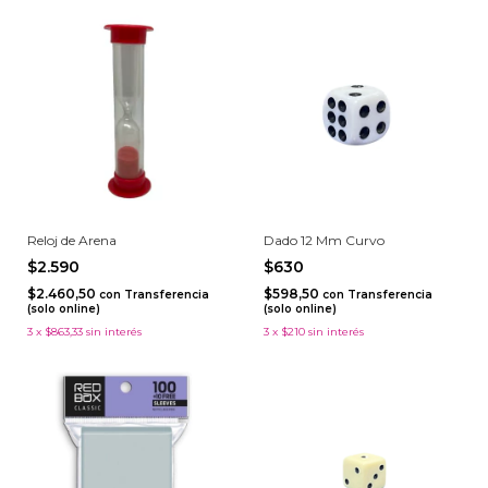
Reloj de Arena
Dado 12 Mm Curvo
$2.590
$630
$2.460,50
$598,50
con
Transferencia
con
Transferencia
(solo online)
(solo online)
3
x
$863,33
sin interés
3
x
$210
sin interés