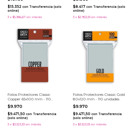
$15.352
$8.417
con
Transferencia (solo
con
Transferencia (solo
online)
online)
3
x
$5.386,67
sin interés
3
x
$2.953,33
sin interés
Folios Protectores Classic
Folios Protectores Classic Gold
Copper 65x100 mm - 110
80x120 mm - 110 unidades
unidades
$9.970
$9.970
$9.471,50
$9.471,50
con
Transferencia
con
Transferencia
(solo online)
(solo online)
3
x
$3.323,33
sin interés
3
x
$3.323,33
sin interés