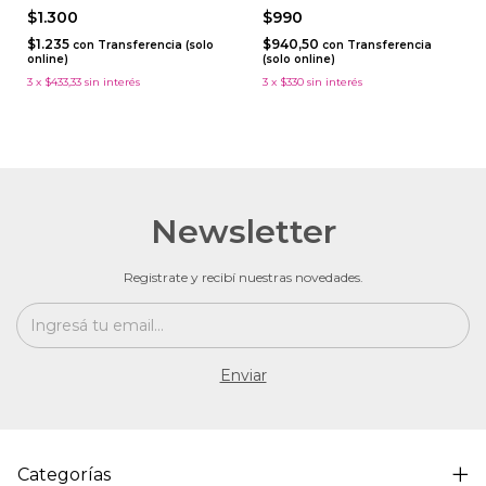
$1.300
$990
$1.235
$940,50
con
Transferencia (solo
con
Transferencia
online)
(solo online)
3
x
$433,33
sin interés
3
x
$330
sin interés
Newsletter
Registrate y recibí nuestras novedades.
Categorías