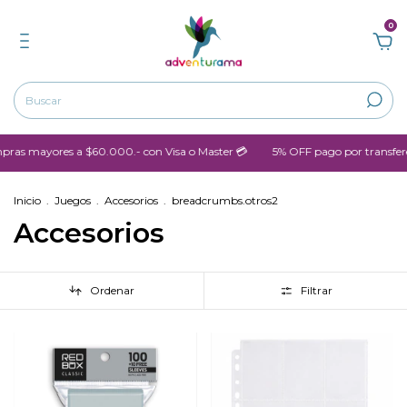
0
 mayores a $60.000.- con Visa o Master 💳
5% OFF pago por transferenc
Inicio
.
Juegos
.
Accesorios
.
breadcrumbs.otros2
Accesorios
Ordenar
Filtrar