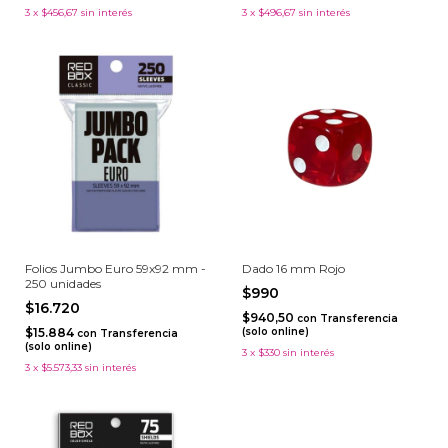
3
x
$456,67
sin interés
3
x
$496,67
sin interés
Folios Jumbo Euro 59x92 mm -
Dado 16 mm Rojo
250 unidades
$990
$16.720
$940,50
con
Transferencia
$15.884
(solo online)
con
Transferencia
(solo online)
3
x
$330
sin interés
3
x
$5.573,33
sin interés