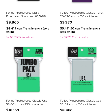
Folios Protectores Ultra
Folios Protectores Classic Tarot
Premium Standard 63,5x88
70x120 mm - 110 unidades
mm - 55 unidades
$8.860
$9.970
$8.417
$9.471,50
con
Transferencia (solo
con
Transferencia
online)
(solo online)
3
x
$2.953,33
sin interés
3
x
$3.323,33
sin interés
Folios Protectores Classic Usa
Folios Protectores Classic Usa
56x87 mm - 250 unidades
56x87 mm - 110 unidades
$16.160
$8.860