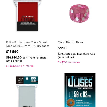
Folios Protectores Color Shield
Dado 16 mm Rosa
Rojo 63,5x88 mm - 75 unidades
$990
$15.590
$940,50
con
Transferencia
$14.810,50
(solo online)
con
Transferencia
(solo online)
3
x
$330
sin interés
3
x
$5.196,67
sin interés