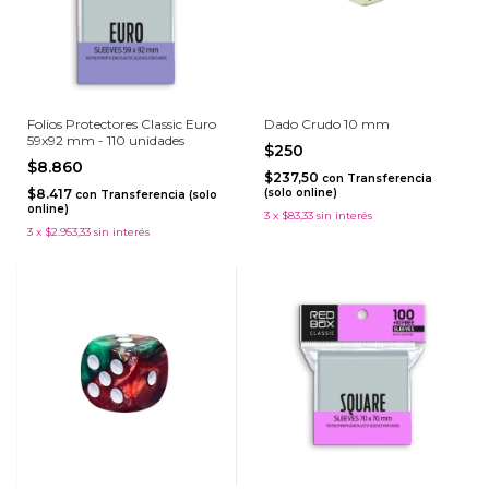
Folios Protectores Classic Euro
Dado Crudo 10 mm
59x92 mm - 110 unidades
$250
$8.860
$237,50
con
Transferencia
$8.417
(solo online)
con
Transferencia (solo
online)
3
x
$83,33
sin interés
3
x
$2.953,33
sin interés