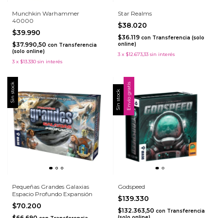
Munchkin Warhammer
Star Realms
40000
$38.020
$39.990
$36.119
con
Transferencia (solo
$37.990,50
online)
con
Transferencia
(solo online)
3
x
$12.673,33
sin interés
3
x
$13.330
sin interés
Sin stock
Envío gratis
Sin stock
Pequeñas Grandes Galaxias
Godspeed
Espacio Profundo Expansión
$139.330
$70.200
$132.363,50
con
Transferencia
$66.690
(solo online)