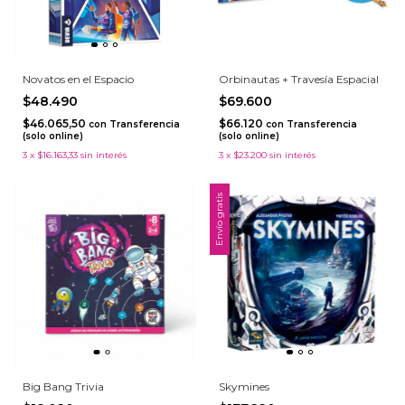
Novatos en el Espacio
Orbinautas + Travesía Espacial
$48.490
$69.600
$46.065,50
$66.120
con
Transferencia
con
Transferencia
(solo online)
(solo online)
3
x
$16.163,33
sin interés
3
x
$23.200
sin interés
Envío gratis
Big Bang Trivia
Skymines