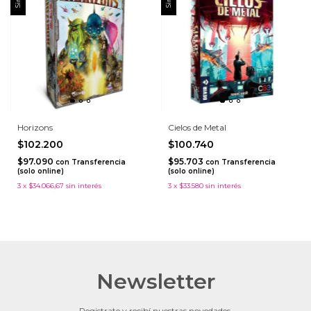
Horizons
Cielos de Metal
$102.200
$100.740
$97.090
$95.703
con
Transferencia
con
Transferencia
(solo online)
(solo online)
3
x
$34.066,67
sin interés
3
x
$33.580
sin interés
Newsletter
Registrate y recibí nuestras novedades.