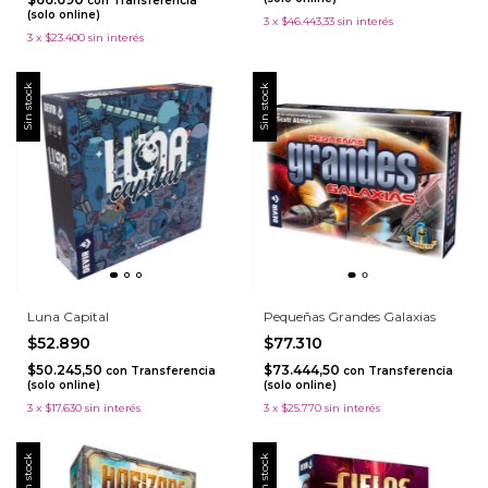
con
Transferencia
(solo online)
3
x
$46.443,33
sin interés
3
x
$23.400
sin interés
Sin stock
Sin stock
Luna Capital
Pequeñas Grandes Galaxias
$52.890
$77.310
$50.245,50
$73.444,50
con
Transferencia
con
Transferencia
(solo online)
(solo online)
3
x
$17.630
sin interés
3
x
$25.770
sin interés
Sin stock
Sin stock