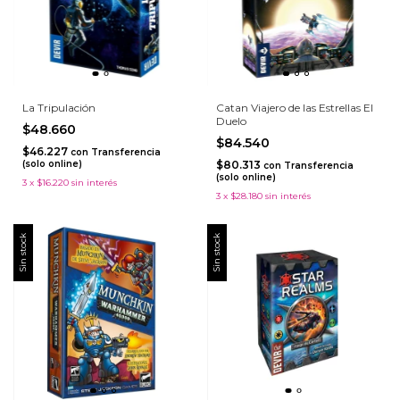
La Tripulación
Catan Viajero de las Estrellas El
Duelo
$48.660
$84.540
$46.227
con
Transferencia
(solo online)
$80.313
con
Transferencia
(solo online)
3
x
$16.220
sin interés
3
x
$28.180
sin interés
Sin stock
Sin stock