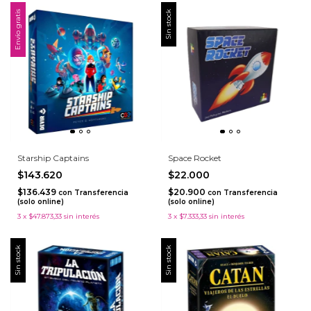
Envío gratis
Sin stock
Starship Captains
Space Rocket
$143.620
$22.000
$136.439
$20.900
con
Transferencia
con
Transferencia
(solo online)
(solo online)
3
x
$47.873,33
sin interés
3
x
$7.333,33
sin interés
Sin stock
Sin stock