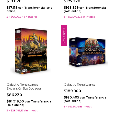
$18.020
$177.220
$17.119
$168.359
con
Transferencia (solo
con
Transferencia
online)
(solo online)
3
x
$6.006,67
sin interés
3
x
$59.073,33
sin interés
Envío gratis
Galactic Renaissance
Galactic Renaissance
Expansión 5to Jugador
$189.900
$86.230
$180.405
con
Transferencia
$81.918,50
(solo online)
con
Transferencia
(solo online)
3
x
$63.300
sin interés
3
x
$28.743,33
sin interés