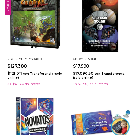
Envío gratis
Clank En El Espacio
Sistema Solar
$127.380
$17.990
$121.011
$17.090,50
con
Transferencia (solo
con
Transferencia
online)
(solo online)
3
x
$42.460
sin interés
3
x
$5.996,67
sin interés