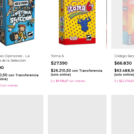
No Opiniones - La
Toma 6
Código Sec
a de la Selección
$27.590
$66.830
590
$26.210,50
$63.488,
con
Transferencia
10,50
(solo online)
(solo online
con
Transferencia
nline)
3
x
$9.196,67
sin interés
3
x
$22.276,6
0
sin interés