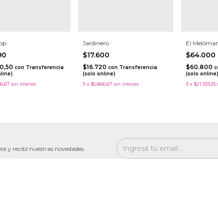
Top
Jardinero
El Melóma
990
$17.600
$64.000
90,50
$16.720
$60.800
con
Transferencia
con
Transferencia
c
nline)
(solo online)
(solo online
6,67
sin interés
3
x
$5.866,67
sin interés
3
x
$21.333,33
te y recibí nuestras novedades.
gación
Contactanos
s
5491155706871