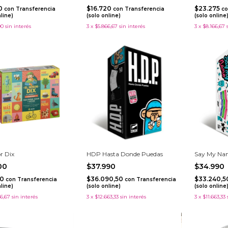
00
$16.720
$23.275
con
Transferencia
con
Transferencia
co
nline)
(solo online)
(solo online
00
sin interés
3
x
$5.866,67
sin interés
3
x
$8.166,67
r Dix
HDP Hasta Donde Puedas
Say My Na
600
$37.990
$34.990
20
$36.090,50
$33.240,
con
Transferencia
con
Transferencia
nline)
(solo online)
(solo online
6,67
sin interés
3
x
$12.663,33
sin interés
3
x
$11.663,33