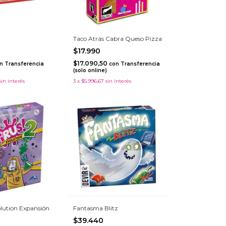
Taco Atrás Cabra Queso Pizza
$17.990
$17.090,50
n
Transferencia
con
Transferencia
)
(solo online)
sin interés
3
x
$5.996,67
sin interés
olution Expansión
Fantasma Blitz
$39.440