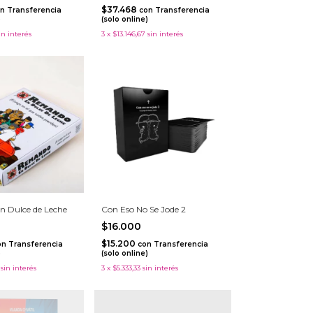
$37.468
n
Transferencia
con
Transferencia
)
(solo online)
in interés
3
x
$13.146,67
sin interés
 Dulce de Leche
Con Eso No Se Jode 2
$16.000
$15.200
on
Transferencia
con
Transferencia
)
(solo online)
sin interés
3
x
$5.333,33
sin interés