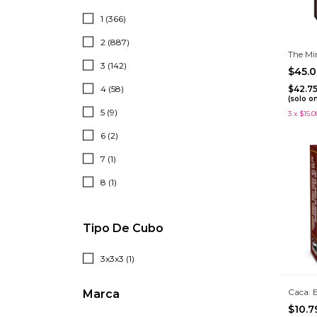
1 (366)
2 (887)
The Mi
3 (142)
$45.
4 (58)
$42.7
(solo o
5 (9)
3
x
$15.0
6 (2)
7 (1)
8 (1)
Tipo De Cubo
3x3x3 (1)
Caca: 
Marca
$10.