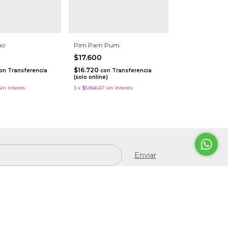
no
Pim Pam Pum
$17.600
$16.720
on
Transferencia
con
Transferencia
)
(solo online)
sin interés
3
x
$5.866,67
sin interés