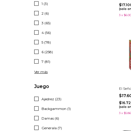
1 (3)
$17.1
(solo o
2 (6)
3
x
$6.0
3 (65)
4 (56)
5 (78)
6 (258)
7 (81)
Ver más
Juego
El Seño
$17.
Ajedrez (23)
$16.7
(solo o
Backgammon (1)
3
x
$5.86
Damas (6)
Generala (7)