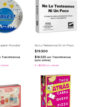
mpeón Mundial
No Lo Testeamos Ni Un Poco
$19.500
$18.525
n
Transferencia
con
Transferencia
)
(solo online)
 interés
3
x
$6.500
sin interés