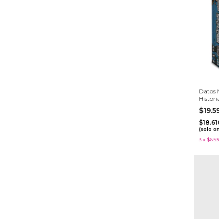
Datos 
Histori
$19.
$18.6
(solo o
3
x
$6.53