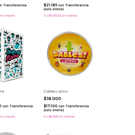
$21.185
n
Transferencia
con
Transferencia
)
(solo online)
sin interés
3
x
$7.433,33
sin interés
me
Dables Latino
$18.000
50
$17.100
con
Transferencia
con
Transferencia
)
(solo online)
sin interés
3
x
$6.000
sin interés