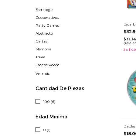
Estrategia
Cooperativos
Escarb
Party Games
$32.
Abstracto
$31.3
Cartas
(solo o
Memoria
3
x
$10.9
Trivia
Escape Room
Ver más
Cantidad De Piezas
100 (6)
Edad Mínima
Dables
0 (1)
$18.