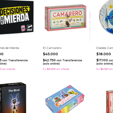
nes de Mierda
El Camarero
Dables Ca
500
$45.000
$18.000
25
$42.750
$17.100
con
Transferencia
con
Transferencia
co
nline)
(solo online)
(solo online
00
sin interés
3
x
$15.000
sin interés
3
x
$6.000
sin