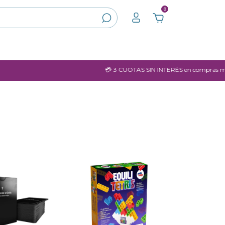
0
💳 3 CUOTAS SIN INTERÉS en compras mayores a $60.000.