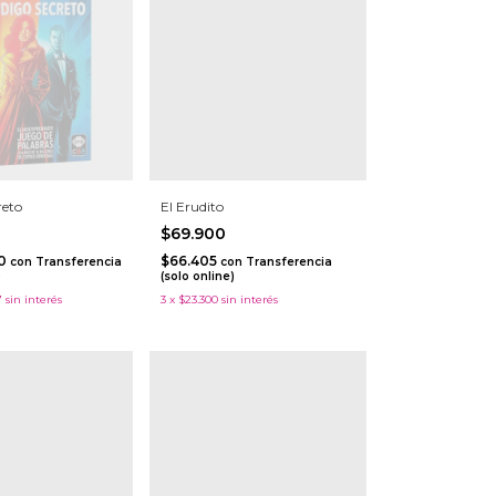
reto
El Erudito
$69.900
50
$66.405
con
Transferencia
con
Transferencia
)
(solo online)
7
sin interés
3
x
$23.300
sin interés