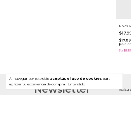
No es 
$17.
$17.0
(solo o
3
x
$5.99
Al navegar por este sitio
aceptás el uso de cookies
para
agilizar tu experiencia de compra.
Entendido
Newsletter
Registra
Categorías
Nave
Juegos
Nosotro