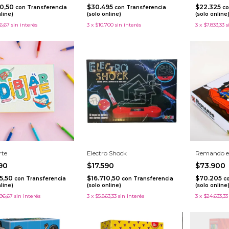
50,50
$30.495
$22.325
con
Transferencia
con
Transferencia
co
nline)
(solo online)
(solo online
6,67
sin interés
3
x
$10.700
sin interés
3
x
$7.833,33
s
rte
Electro Shock
Remando en
490
$17.590
$73.900
15,50
$16.710,50
$70.205
con
Transferencia
con
Transferencia
c
nline)
(solo online)
(solo online
96,67
sin interés
3
x
$5.863,33
sin interés
3
x
$24.633,33