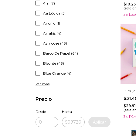
4m (7)
$10.2
(solo o
Aa Lúdica (5)
3
x
$3.59
Angiru (1)
Arrakis (4)
Asmodee (43)
Barco De Papel (64)
Bisonte (43)
Blue Orange (4)
Ver más
Dibuja
$31.
Precio
$29.9
(solo o
Desde
Hasta
3
x
$10.4
Aplicar