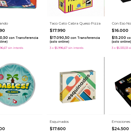
ando
Taco Gato Cabra Queso Pizza
Con Eso No
990
$17.990
$16.000
40,50
$17.090,50
$15.200
con
Transferencia
con
Transferencia
co
nline)
(solo online)
(solo online
96,67
sin interés
3
x
$5.996,67
sin interés
3
x
$5.333,33
s
Esquinados
Emociones e
000
$17.600
$24.500