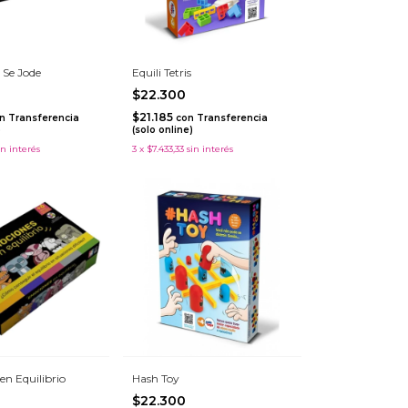
 Se Jode
Equili Tetris
$22.300
$21.185
n
Transferencia
con
Transferencia
)
(solo online)
in interés
3
x
$7.433,33
sin interés
n Equilibrio
Hash Toy
$22.300