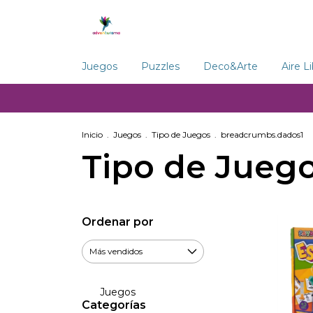
Juegos
Puzzles
Deco&Arte
Aire L
Inicio
.
Juegos
.
Tipo de Juegos
.
breadcrumbs.dados1
Tipo de Jueg
Ordenar por
Juegos
Categorías