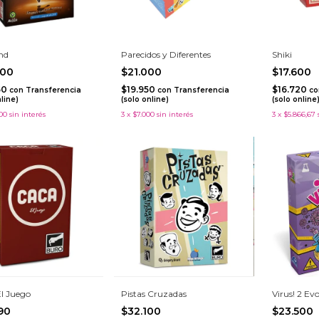
nd
Parecidos y Diferentes
Shiki
000
$21.000
$17.600
50
$19.950
$16.720
con
Transferencia
con
Transferencia
co
nline)
(solo online)
(solo online
00
sin interés
3
x
$7.000
sin interés
3
x
$5.866,67
El Juego
Pistas Cruzadas
Virus! 2 Ev
790
$32.100
$23.500