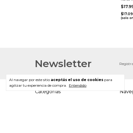
$17.
$17.0
(solo o
Newsletter
Registra
Al navegar por este sitio
aceptás el uso de cookies
para
agilizar tu experiencia de compra.
Entendido
Categorías
Nave
Juegos
Nosotro
Puzzles
Pregunt
Deco&Arte
Política