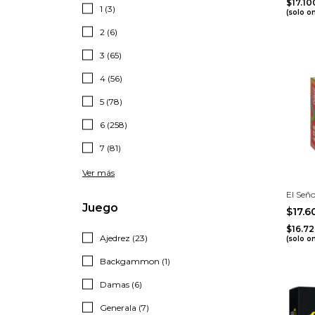
$17.1
1 (3)
(solo o
2 (6)
3 (65)
4 (56)
5 (78)
6 (258)
7 (81)
Ver más
El Seño
Juego
$17.
$16.7
Ajedrez (23)
(solo o
Backgammon (1)
Damas (6)
Generala (7)