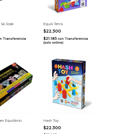
 Se Jode
Equili Tetris
$22.300
$21.185
n
Transferencia
con
Transferencia
)
(solo online)
n Equilibrio
Hash Toy
$22.300