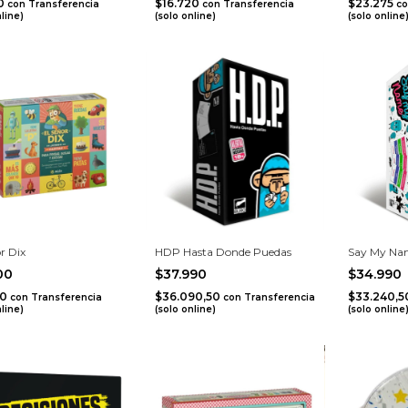
00
$16.720
$23.275
con
Transferencia
con
Transferencia
co
nline)
(solo online)
(solo online
r Dix
HDP Hasta Donde Puedas
Say My Na
600
$37.990
$34.990
20
$36.090,50
$33.240,
con
Transferencia
con
Transferencia
nline)
(solo online)
(solo online