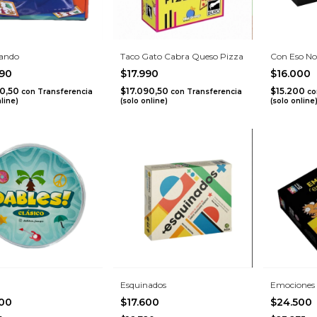
ando
Taco Gato Cabra Queso Pizza
Con Eso No
990
$17.990
$16.000
40,50
$17.090,50
$15.200
con
Transferencia
con
Transferencia
co
nline)
(solo online)
(solo online
Esquinados
Emociones e
000
$17.600
$24.500