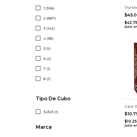
The Mi
1 (366)
$45.
2 (887)
$42.7
(solo o
3 (142)
4 (58)
5 (9)
6 (2)
7 (1)
8 (1)
Tipo De Cubo
Caca: 
3x3x3 (1)
$10.
$10.2
(solo o
Marca