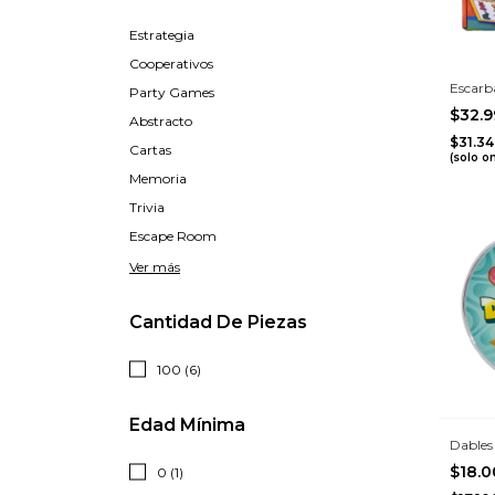
Estrategia
Cooperativos
Escarb
Party Games
$32.
Abstracto
$31.3
Cartas
(solo o
Memoria
Trivia
Escape Room
Ver más
Cantidad De Piezas
100 (6)
Edad Mínima
Dables
$18.
0 (1)