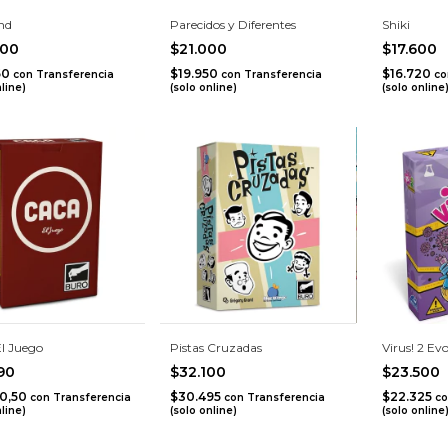
nd
Parecidos y Diferentes
Shiki
000
$21.000
$17.600
50
$19.950
$16.720
con
Transferencia
con
Transferencia
co
nline)
(solo online)
(solo online
El Juego
Pistas Cruzadas
Virus! 2 Ev
790
$32.100
$23.500
50,50
$30.495
$22.325
con
Transferencia
con
Transferencia
co
nline)
(solo online)
(solo online