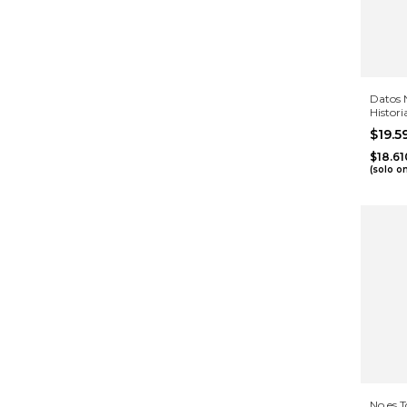
Datos 
Histori
$19.
$18.6
(solo o
No es 