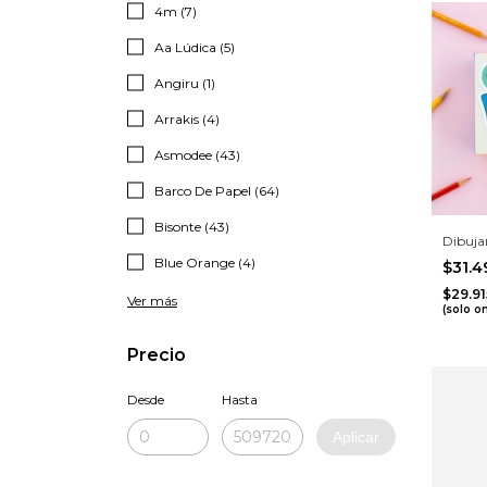
4m (7)
Aa Lúdica (5)
Angiru (1)
Arrakis (4)
Asmodee (43)
Barco De Papel (64)
Bisonte (43)
Dibuja
Blue Orange (4)
$31.
$29.9
Ver más
(solo o
Precio
Desde
Hasta
Aplicar