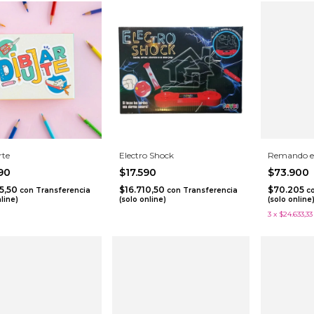
rte
Electro Shock
Remando en
490
$17.590
$73.900
15,50
$16.710,50
$70.205
con
Transferencia
con
Transferencia
c
nline)
(solo online)
(solo online
3
x
$24.633,33