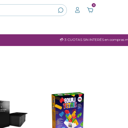
0
💳 3 CUOTAS SIN INTERÉS en compras mayores a $60.000.