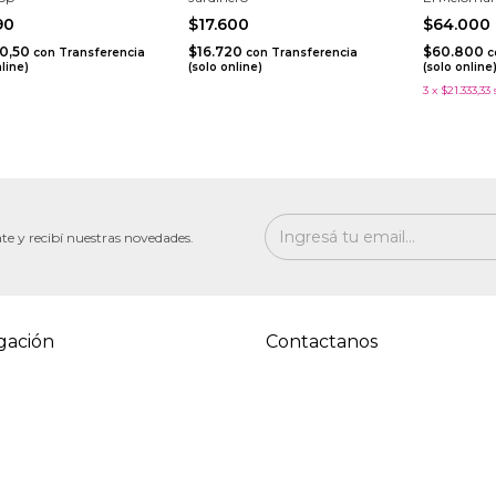
990
$17.600
$64.000
90,50
$16.720
$60.800
con
Transferencia
con
Transferencia
c
nline)
(solo online)
(solo online
3
x
$21.333,33
te y recibí nuestras novedades.
gación
Contactanos
s
5491155706871
as frecuentes
hola@adventurama.com.ar
s de envío
Hipólito Yrigoyen 119, Martínez