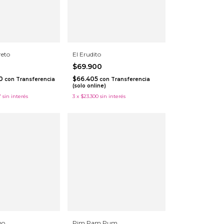
reto
El Erudito
$69.900
50
$66.405
con
Transferencia
con
Transferencia
)
(solo online)
7
sin interés
3
x
$23.300
sin interés
no
Pim Pam Pum