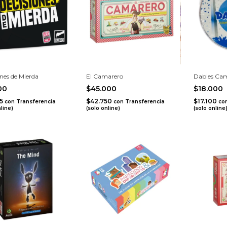
nes de Mierda
El Camarero
Dables Ca
500
$45.000
$18.000
25
$42.750
$17.100
con
Transferencia
con
Transferencia
co
nline)
(solo online)
(solo online