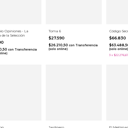
No Opiniones - La
Toma 6
Código Sec
a de la Selección
$27.590
$66.830
590
$26.210,50
$63.488,
con
Transferencia
10,50
(solo online)
(solo online
con
Transferencia
nline)
3
x
$22.276,6
Top
Jardinero
El Melóma