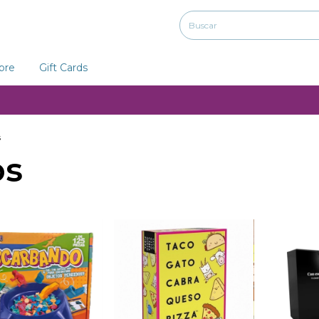
ibre
Gift Cards
s
os