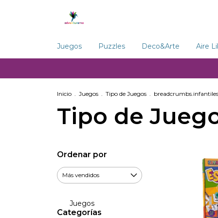
Juegos
Puzzles
Deco&Arte
Aire L
Inicio
.
Juegos
.
Tipo de Juegos
.
breadcrumbs.infantile
Tipo de Jueg
Ordenar por
Juegos
Categorías