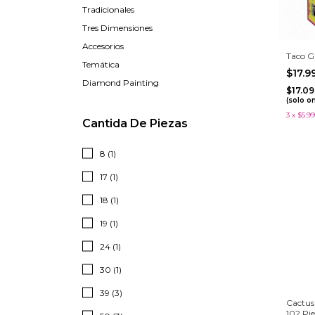
Tradicionales
Tres Dimensiones
Accesorios
Taco G
Temática
$17.
Diamond Painting
$17.0
(solo o
3
x
$5.99
Cantida De Piezas
8 (1)
17 (1)
18 (1)
19 (1)
24 (1)
30 (1)
39 (3)
Cactus
102 Pi