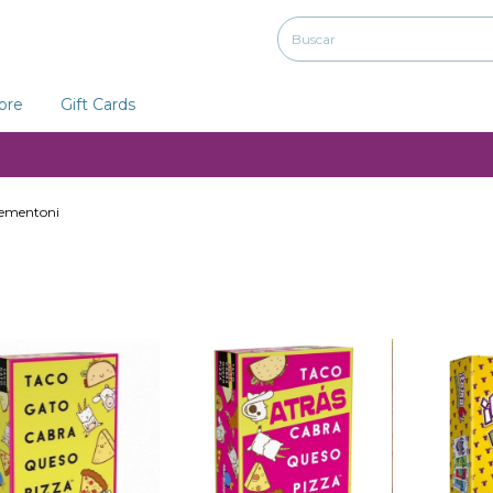
ibre
Gift Cards
lementoni