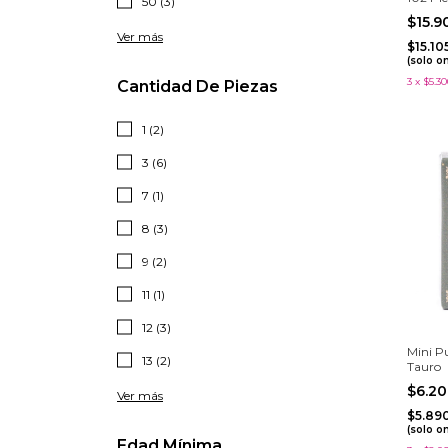
50 (3)
$15.
Ver más
$15.10
(solo o
3
x
$5.30
Cantidad De Piezas
1 (2)
3 (6)
7 (1)
8 (3)
9 (2)
11 (1)
12 (3)
Mini P
13 (2)
Tauro
$6.2
Ver más
$5.89
(solo o
Edad Mínima