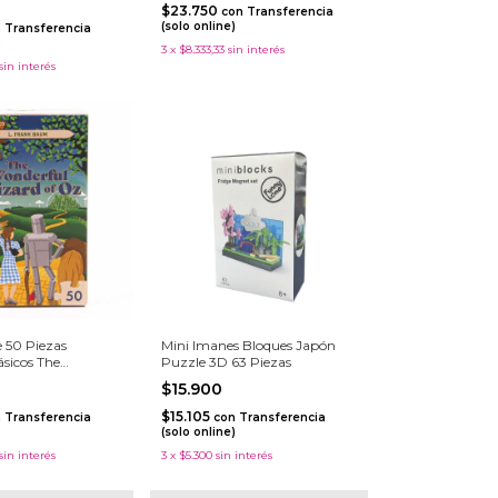
$23.750
con
Transferencia
(solo online)
n
Transferencia
)
3
x
$8.333,33
sin interés
sin interés
 50 Piezas
Mini Imanes Bloques Japón
sicos The
Puzzle 3D 63 Piezas
Wizard Of Oz
$15.900
$15.105
n
Transferencia
con
Transferencia
)
(solo online)
sin interés
3
x
$5.300
sin interés