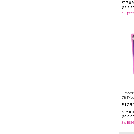
$17.0
(solo o
3
x
$5.99
Flowers
78 Pie
$17.
$17.0
(solo o
3
x
$5.96