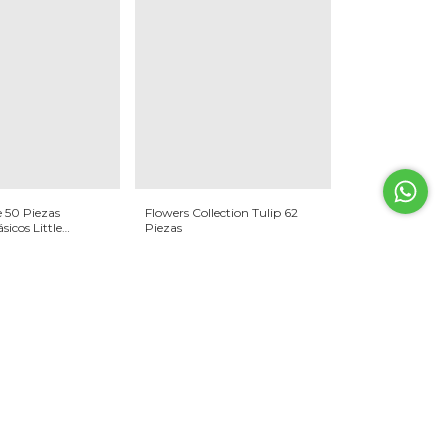
 50 Piezas
Flowers Collection Tulip 62
sicos Little
Piezas
$17.900
$17.005
n
Transferencia
con
Transferencia
)
(solo online)
sin interés
3
x
$5.966,67
sin interés