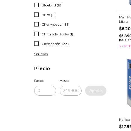
Bluebird (18)
Buró (11)
Mini P
Libra
Cherrypazzi (35)
$6.2
Chronicle Books (1)
$5.89
(solo o
Clementoni (33)
3
x
$2.0
Ver más
Precio
Desde
Hasta
Aplicar
Kariba
$17.