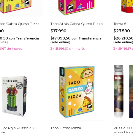
ato Cabra Queso Pizza
Taco Atrás Cabra Queso Pizza
Toma 6
990
$17.990
$27.590
90,50
$17.090,50
$26.210,5
con
Transferencia
con
Transferencia
nline)
(solo online)
(solo online
6,67
sin interés
3
x
$5.996,67
sin interés
3
x
$9.196,67
 Flor Roja Puzzle 3D
Taco Gatito Pizza
Puzzle 150
ezas
Mona Lisa 