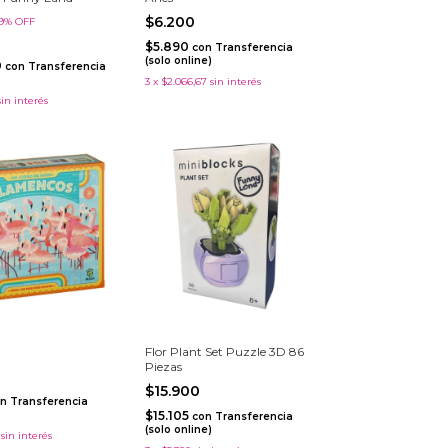
$6.200
9
%
OFF
$5.890
con
Transferencia
(solo online)
0
con
Transferencia
)
3
x
$2.066,67
sin interés
sin interés
Flor Plant Set Puzzle 3D 86
Piezas
$15.900
n
Transferencia
)
$15.105
con
Transferencia
(solo online)
sin interés