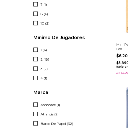
7 (1)
8 (6)
10 (2)
Mínimo De Jugadores
Mini P
Leo
1 (6)
$6.2
2 (18)
$5.89
(solo o
3 (2)
3
x
$2.0
4 (1)
Marca
Asmodee (1)
Atlantis (2)
Barco De Papel (32)