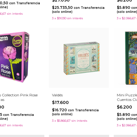
90,50
con
Transferencia
nline)
$25.735,50
$5.890
con
Transferencia
co
(solo online)
(solo online
6,67
sin interés
3
x
$9.030
sin interés
3
x
$2.066,67
 Collection Pink Rose
Valdés
Mini Puzzle
zas
Cuentos Clá
$17.600
Wonderful 
900
$6.200
$16.720
con
Transferencia
05
(solo online)
$5.890
con
Transferencia
co
nline)
(solo online
3
x
$5.866,67
sin interés
6,67
sin interés
3
x
$2.066,67