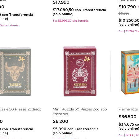
$17.990
900
$10.790
-
$17.090,50
con
Transferencia
$11.900
5
(solo online)
con
Transferencia
nline)
$10.250,5
3
x
$5.996,67
sin interés
(solo online
0
sin interés
3
x
$3.596,67
uzzle 50 Piezas Zodíaco
Mini Puzzle 50 Piezas Zodíaco
Flamencos
Escorpio
$36.500
00
$6.200
$34.675
co
0
$5.890
(solo online
con
Transferencia
con
Transferencia
nline)
(solo online)
3
x
$12.166,67