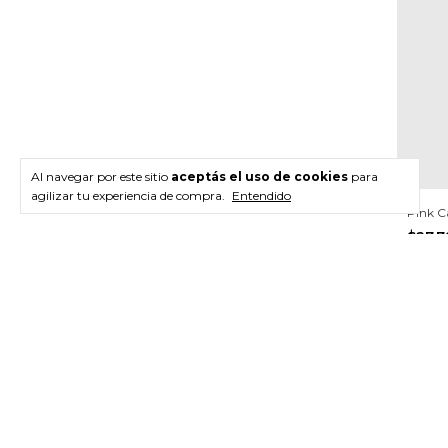
Al navegar por este sitio
aceptás el uso de cookies
para
agilizar tu experiencia de compra.
Entendido
Pink C
$27.
$26.4
(solo o
3
x
$9.26
Newsletter
Registra