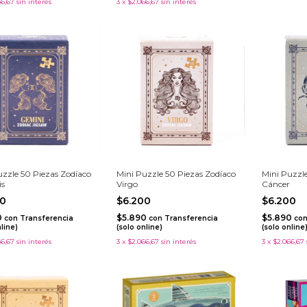
66,67
sin interés
3
x
$2.066,67
sin interés
uzzle 50 Piezas Zodíaco
Mini Puzzle 50 Piezas Zodíaco
Mini Puzzle
is
Virgo
Cáncer
00
$6.200
$6.200
0
$5.890
$5.890
con
Transferencia
con
Transferencia
co
nline)
(solo online)
(solo online
66,67
sin interés
3
x
$2.066,67
sin interés
3
x
$2.066,67