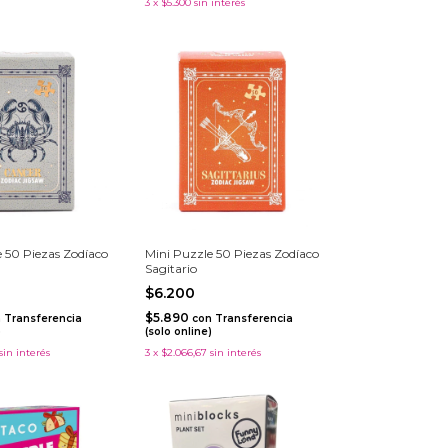
3
x
$5.300
sin interés
 50 Piezas Zodíaco
Mini Puzzle 50 Piezas Zodíaco
Sagitario
$6.200
$5.890
n
Transferencia
con
Transferencia
)
(solo online)
sin interés
3
x
$2.066,67
sin interés