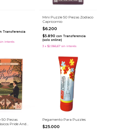
Mini Puzzle 50 Piezas Zodíaco
Capricornio
$6.200
n
Transferencia
)
$5.890
con
Transferencia
(solo online)
sin interés
3
x
$2.066,67
sin interés
 50 Piezas
Pegamento Para Puzzles
sicos Pride And
$25.000