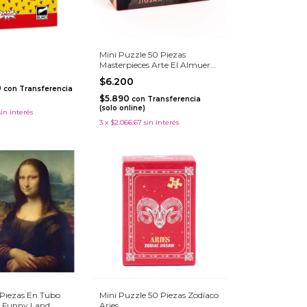
Mini Puzzle 50 Piezas
Masterpieces Arte El Almuerzo
De Los Remeros
$6.200
0
con
Transferencia
)
$5.890
con
Transferencia
(solo online)
sin interés
3
x
$2.066,67
sin interés
 Piezas En Tubo
Mini Puzzle 50 Piezas Zodíaco
- Funny Land
Aries