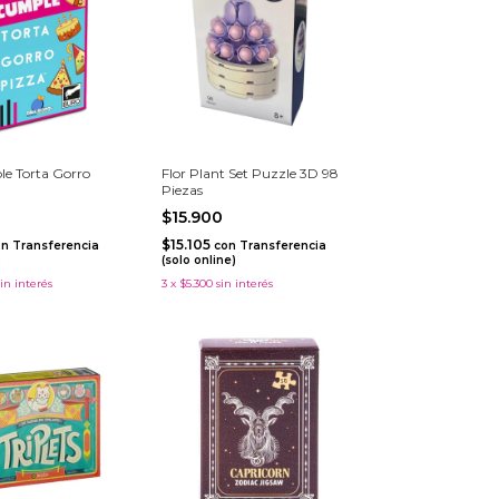
e Torta Gorro
Flor Plant Set Puzzle 3D 98
Piezas
$15.900
$15.105
on
Transferencia
con
Transferencia
)
(solo online)
sin interés
3
x
$5.300
sin interés