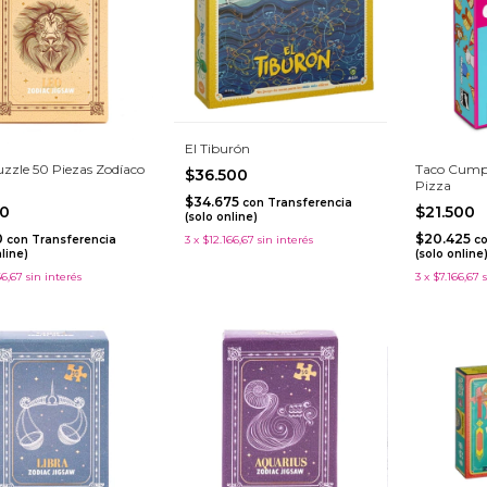
El Tiburón
uzzle 50 Piezas Zodíaco
Taco Cumpl
$36.500
Pizza
$34.675
con
Transferencia
00
$21.500
(solo online)
0
$20.425
3
x
$12.166,67
sin interés
con
Transferencia
c
nline)
(solo online
66,67
sin interés
3
x
$7.166,67