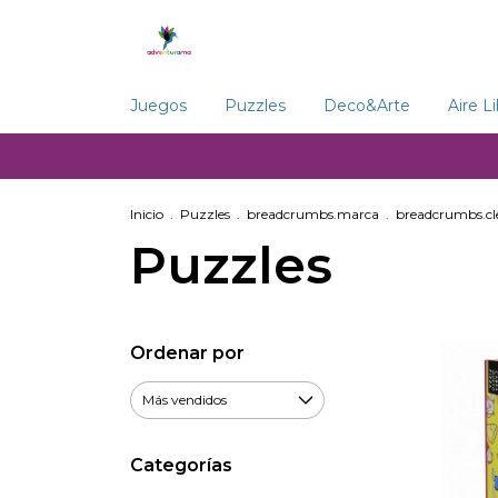
Juegos
Puzzles
Deco&Arte
Aire L
Inicio
.
Puzzles
.
breadcrumbs.marca
.
breadcrumbs.c
Puzzles
Ordenar por
Categorías