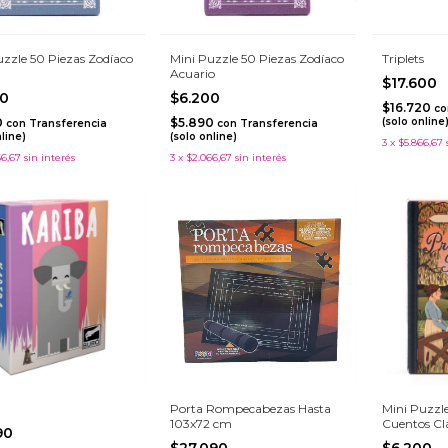
uzzle 50 Piezas Zodíaco
Mini Puzzle 50 Piezas Zodíaco
Triplets
Acuario
$17.600
00
$6.200
$16.720
co
0
$5.890
(solo online
con
Transferencia
con
Transferencia
nline)
(solo online)
3
x
$5.866,67
66,67
sin interés
3
x
$2.066,67
sin interés
Porta Rompecabezas Hasta
Mini Puzzle
103x72 cm
Cuentos Clá
990
Prejudice
$27.090
$6.200