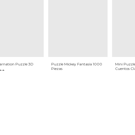
arnation Puzzle 3D
Puzzle Mickey Fantasía 1000
Mini Puzzle
Piezas
Cuentos Clá
790
Women
$28.990
$6.200
00,50
con
Transferencia
nline)
$27.540,50
$5.890
con
Transferencia
co
(solo online)
(solo online
3,33
sin interés
3
x
$9.663,33
sin interés
3
x
$2.066,67
te y recibí nuestras novedades.