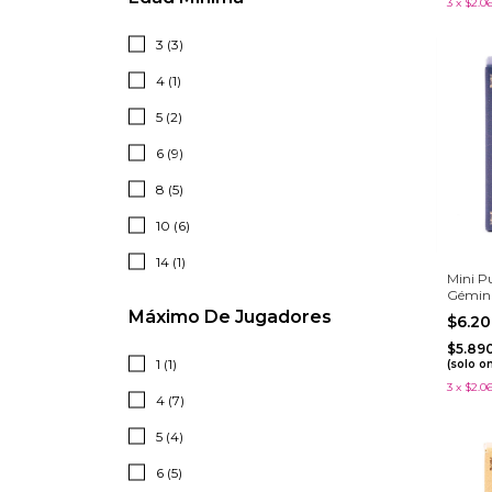
3
x
$2.0
3 (3)
4 (1)
5 (2)
6 (9)
8 (5)
10 (6)
14 (1)
Mini P
Gémin
Máximo De Jugadores
$6.2
$5.89
1 (1)
(solo o
3
x
$2.0
4 (7)
5 (4)
6 (5)