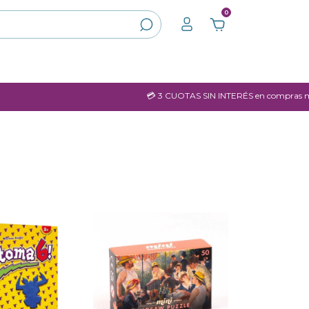
0
💳 3 CUOTAS SIN INTERÉS en compras mayores a $60.000.