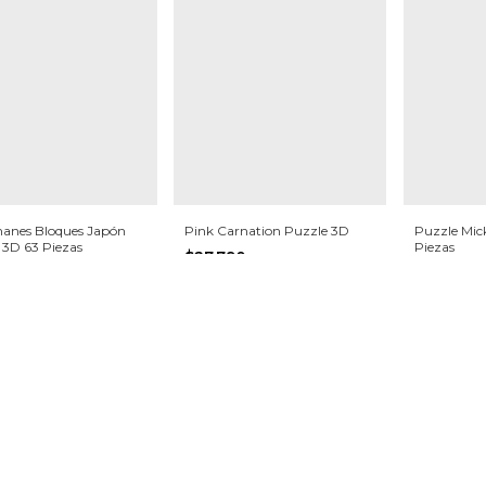
manes Bloques Japón
Pink Carnation Puzzle 3D
Puzzle Mic
 3D 63 Piezas
Piezas
$27.790
900
$28.990
$26.400,50
con
Transferencia
5
(solo online)
$27.540,5
con
Transferencia
nline)
(solo online
3
x
$9.263,33
sin interés
0
sin interés
3
x
$9.663,33
te y recibí nuestras novedades.