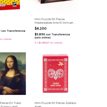
Mini Puzzle 50 Piezas
Masterpieces Arte El Almuerzo
De Los Remeros
$6.200
0
con
Transferencia
)
$5.890
con
Transferencia
(solo online)
sin interés
3
x
$2.066,67
sin interés
 Piezas En Tubo
Mini Puzzle 50 Piezas Zodíaco
- Funny Land
Aries