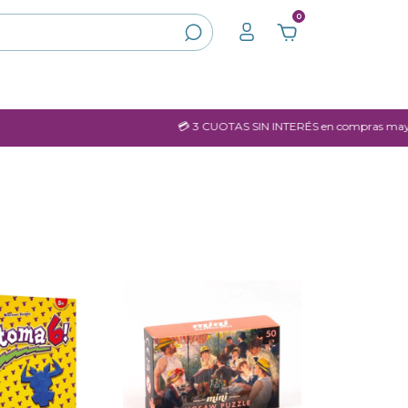
0
💳 3 CUOTAS SIN INTERÉS en compras mayores a $60.000.-