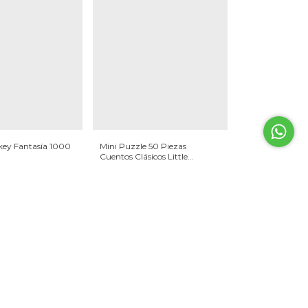
key Fantasía 1000
Mini Puzzle 50 Piezas
Cuentos Clásicos Little
Women
$6.200
0
$5.890
con
Transferencia
con
Transferencia
)
(solo online)
sin interés
3
x
$2.066,67
sin interés