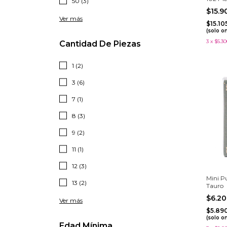
50 (3)
$15.
Ver más
$15.10
(solo o
3
x
$5.30
Cantidad De Piezas
1 (2)
3 (6)
7 (1)
8 (3)
9 (2)
11 (1)
12 (3)
Mini P
13 (2)
Tauro
$6.2
Ver más
$5.89
(solo o
Edad Mínima