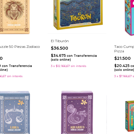
El Tiburón
uzzle 50 Piezas Zodíaco
Taco Cumpl
$36.500
Pizza
$34.675
con
Transferencia
00
$21.500
(solo online)
0
$20.425
3
x
$12.166,67
sin interés
con
Transferencia
c
nline)
(solo online
66,67
sin interés
3
x
$7.166,67