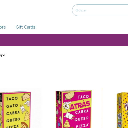
ibre
Gift Cards
ape