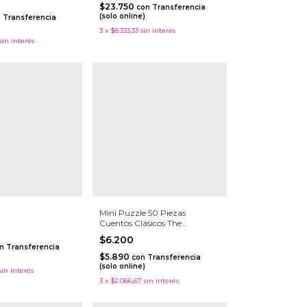
$23.750
con
Transferencia
(solo online)
n
Transferencia
)
3
x
$8.333,33
sin interés
sin interés
Mini Puzzle 50 Piezas
Cuentos Clásicos The
Wonderful Wizard Of Oz
$6.200
n
Transferencia
)
$5.890
con
Transferencia
(solo online)
sin interés
3
x
$2.066,67
sin interés