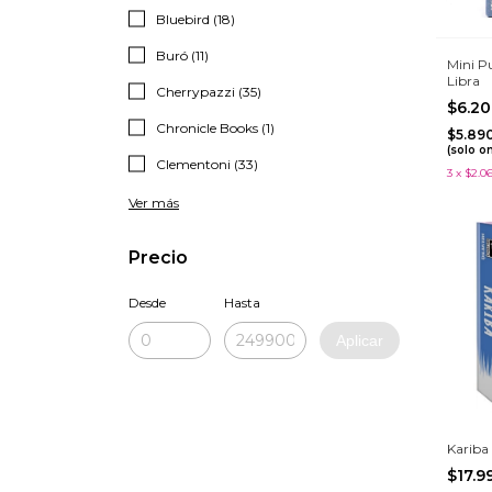
Bluebird (18)
Buró (11)
Mini P
Libra
Cherrypazzi (35)
$6.2
Chronicle Books (1)
$5.89
(solo o
Clementoni (33)
3
x
$2.0
Ver más
Precio
Desde
Hasta
Aplicar
Kariba
$17.