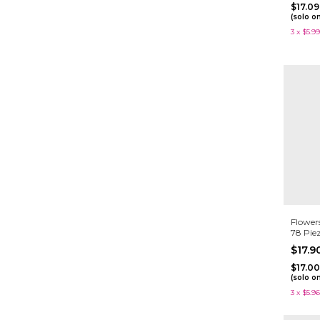
$17.0
(solo o
3
x
$5.99
Flowers
78 Pie
$17.
$17.0
(solo o
3
x
$5.96