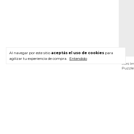
Al navegar por este sitio
aceptás el uso de cookies
para
agilizar tu experiencia de compra.
Entendido
Mini I
Puzzle
$15.
$15.10
(solo o
3
x
$5.30
Newsletter
Registra