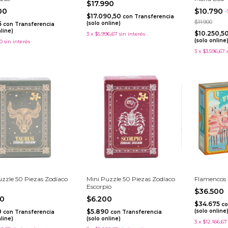
$17.990
900
$10.790
-
$17.090,50
con
Transferencia
$11.900
5
(solo online)
con
Transferencia
nline)
$10.250,5
3
x
$5.996,67
sin interés
(solo online
0
sin interés
3
x
$3.596,67
uzzle 50 Piezas Zodíaco
Mini Puzzle 50 Piezas Zodíaco
Flamencos
Escorpio
$36.500
00
$6.200
$34.675
co
0
$5.890
(solo online
con
Transferencia
con
Transferencia
nline)
(solo online)
3
x
$12.166,67