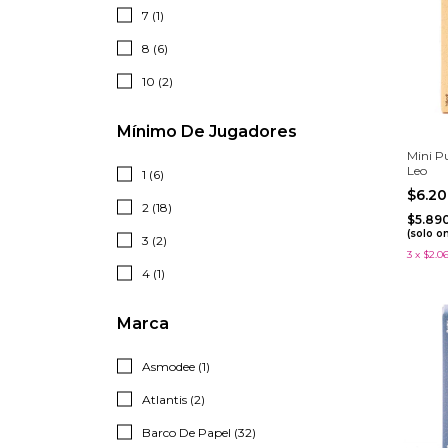
7 (1)
8 (6)
10 (2)
Mínimo De Jugadores
Mini P
Leo
1 (6)
$6.2
2 (18)
$5.89
(solo o
3 (2)
3
x
$2.0
4 (1)
Marca
Asmodee (1)
Atlantis (2)
Barco De Papel (32)