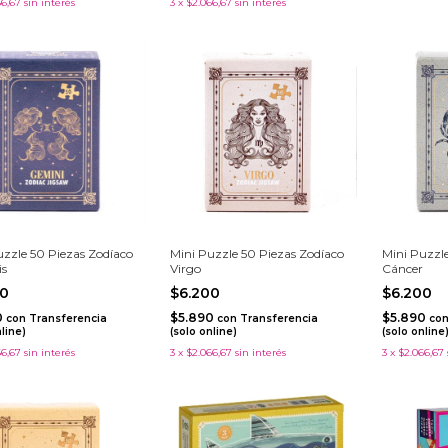
66,67
sin interés
3
x
$2.066,67
sin interés
uzzle 50 Piezas Zodíaco
Mini Puzzle 50 Piezas Zodíaco
Mini Puzzle
is
Virgo
Cáncer
00
$6.200
$6.200
0
$5.890
$5.890
con
Transferencia
con
Transferencia
co
nline)
(solo online)
(solo online
66,67
sin interés
3
x
$2.066,67
sin interés
3
x
$2.066,67