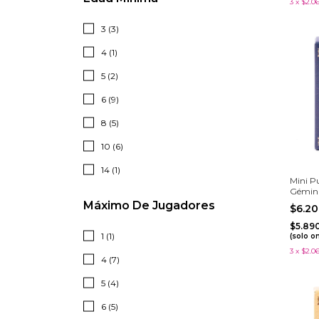
3
x
$2.0
3 (3)
4 (1)
5 (2)
6 (9)
8 (5)
10 (6)
14 (1)
Mini P
Gémin
Máximo De Jugadores
$6.2
$5.89
1 (1)
(solo o
3
x
$2.0
4 (7)
5 (4)
6 (5)