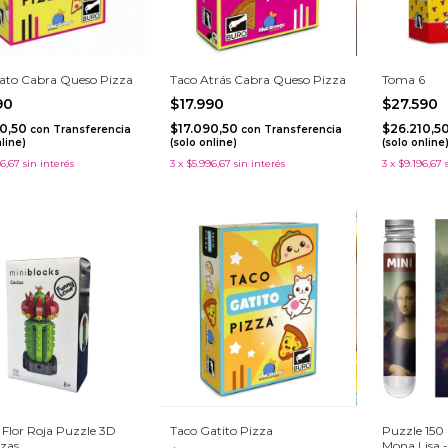
ato Cabra Queso Pizza
Taco Atrás Cabra Queso Pizza
Toma 6
990
$17.990
$27.590
90,50
$17.090,50
$26.210,5
con
Transferencia
con
Transferencia
nline)
(solo online)
(solo online
6,67
sin interés
3
x
$5.996,67
sin interés
3
x
$9.196,67
 Flor Roja Puzzle 3D
Taco Gatito Pizza
Puzzle 150
ezas
Mona Lisa 