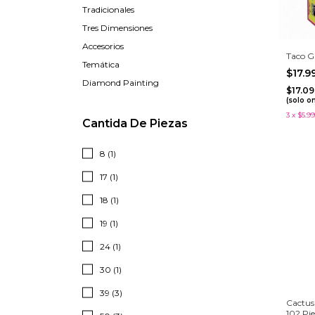
Tradicionales
Tres Dimensiones
Accesorios
Taco G
Temática
$17.
Diamond Painting
$17.0
(solo o
3
x
$5.99
Cantida De Piezas
8 (1)
17 (1)
18 (1)
19 (1)
24 (1)
30 (1)
39 (3)
Cactus
102 Pi