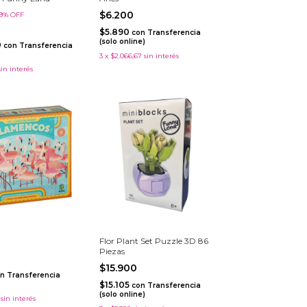
$6.200
9
%
OFF
$5.890
con
Transferencia
(solo online)
0
con
Transferencia
)
3
x
$2.066,67
sin interés
sin interés
Flor Plant Set Puzzle 3D 86
Piezas
$15.900
n
Transferencia
)
$15.105
con
Transferencia
(solo online)
sin interés