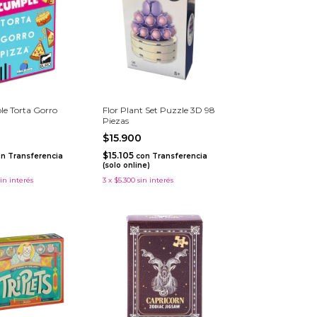
e Torta Gorro
Flor Plant Set Puzzle 3D 98
Piezas
$15.900
$15.105
on
Transferencia
con
Transferencia
)
(solo online)
sin interés
3
x
$5.300
sin interés