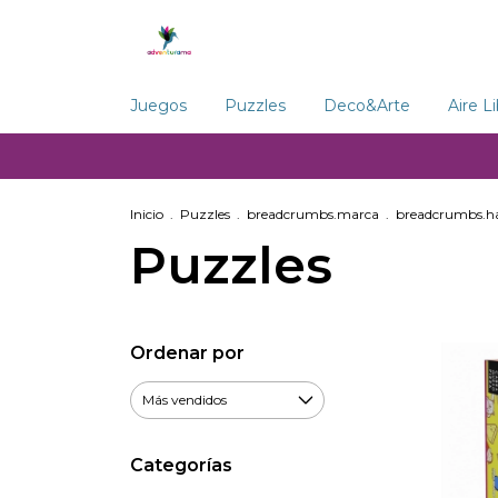
Juegos
Puzzles
Deco&Arte
Aire L
Inicio
.
Puzzles
.
breadcrumbs.marca
.
breadcrumbs.h
Puzzles
Ordenar por
Categorías