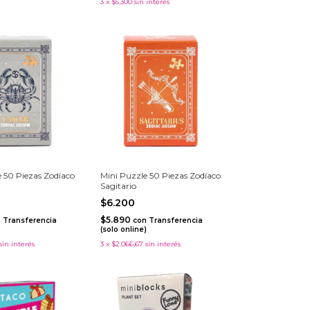
3
x
$5.300
sin interés
 50 Piezas Zodíaco
Mini Puzzle 50 Piezas Zodíaco
Sagitario
$6.200
$5.890
n
Transferencia
con
Transferencia
)
(solo online)
sin interés
3
x
$2.066,67
sin interés