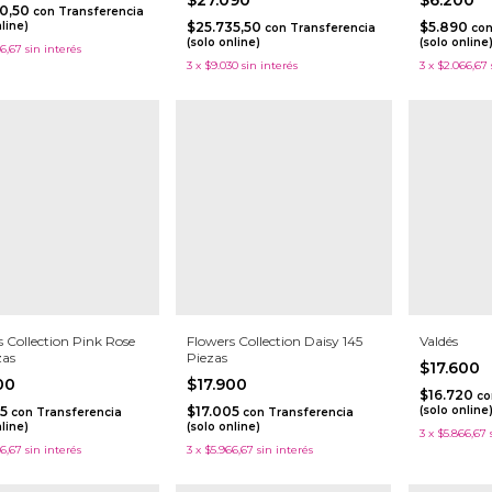
90,50
con
Transferencia
nline)
$25.735,50
$5.890
con
Transferencia
co
(solo online)
(solo online
6,67
sin interés
3
x
$9.030
sin interés
3
x
$2.066,67
 Collection Pink Rose
Flowers Collection Daisy 145
Valdés
zas
Piezas
$17.600
900
$17.900
$16.720
co
05
$17.005
(solo online
con
Transferencia
con
Transferencia
nline)
(solo online)
3
x
$5.866,67
6,67
sin interés
3
x
$5.966,67
sin interés