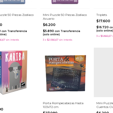
uzzle 50 Piezas Zodíaco
Mini Puzzle 50 Piezas Zodíaco
Triplets
Acuario
$17.600
00
$6.200
$16.720
co
0
$5.890
(solo online
con
Transferencia
con
Transferencia
nline)
(solo online)
3
x
$5.866,67
66,67
sin interés
3
x
$2.066,67
sin interés
Porta Rompecabezas Hasta
Mini Puzzle
103x72 cm
Cuentos Clá
990
Prejudice
$27.090
$6.200