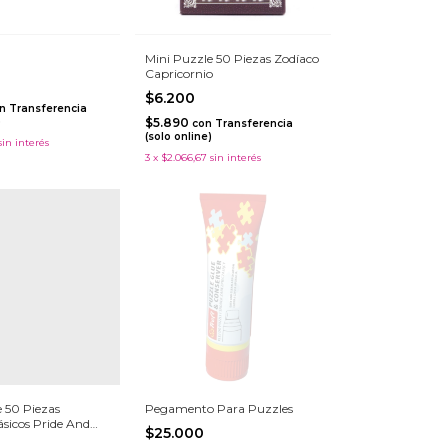
Mini Puzzle 50 Piezas Zodíaco
Capricornio
$6.200
n
Transferencia
)
$5.890
con
Transferencia
(solo online)
sin interés
3
x
$2.066,67
sin interés
 50 Piezas
Pegamento Para Puzzles
sicos Pride And
$25.000