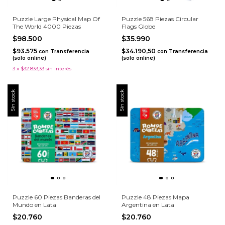
Puzzle Large Physical Map Of
Puzzle 568 Piezas Circular
The World 4000 Piezas
Flags Globe
$98.500
$35.990
$93.575
$34.190,50
con
Transferencia
con
Transferencia
(solo online)
(solo online)
3
x
$32.833,33
sin interés
Sin stock
Sin stock
Puzzle 60 Piezas Banderas del
Puzzle 48 Piezas Mapa
Mundo en Lata
Argentina en Lata
$20.760
$20.760