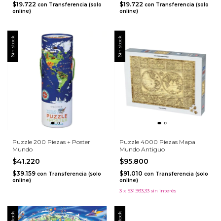
$19.722
$19.722
con
Transferencia (solo
con
Transferencia (solo
online)
online)
Sin stock
Sin stock
Puzzle 200 Piezas + Poster
Puzzle 4000 Piezas Mapa
Mundo
Mundo Antiguo
$41.220
$95.800
$39.159
$91.010
con
Transferencia (solo
con
Transferencia (solo
online)
online)
3
x
$31.933,33
sin interés