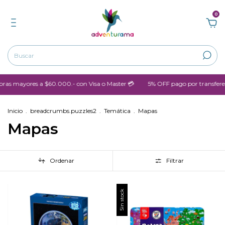
0
mayores a $60.000.- con Visa o Master 💳
5% OFF pago por transferenc
Inicio
.
breadcrumbs.puzzles2
.
Temática
.
Mapas
Mapas
Ordenar
Filtrar
Sin stock