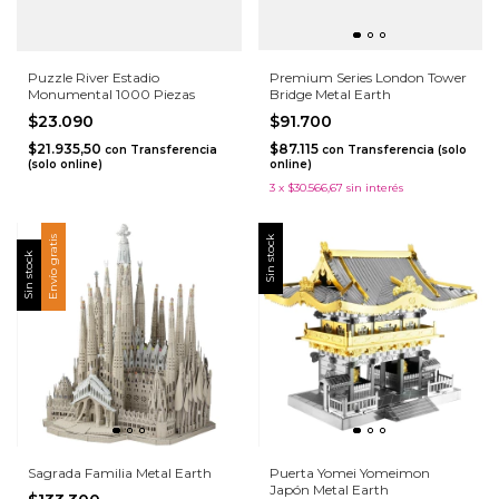
Puzzle River Estadio
Premium Series London Tower
Monumental 1000 Piezas
Bridge Metal Earth
$23.090
$91.700
$21.935,50
$87.115
con
Transferencia
con
Transferencia (solo
(solo online)
online)
3
x
$30.566,67
sin interés
Envío gratis
Sin stock
Sin stock
Sagrada Familia Metal Earth
Puerta Yomei Yomeimon
Japón Metal Earth