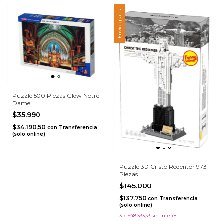
Envío gratis
Puzzle 500 Piezas Glow Notre
Dame
$35.990
$34.190,50
con
Transferencia
(solo online)
Puzzle 3D Cristo Redentor 973
Piezas
$145.000
$137.750
con
Transferencia
(solo online)
3
x
$48.333,33
sin interés