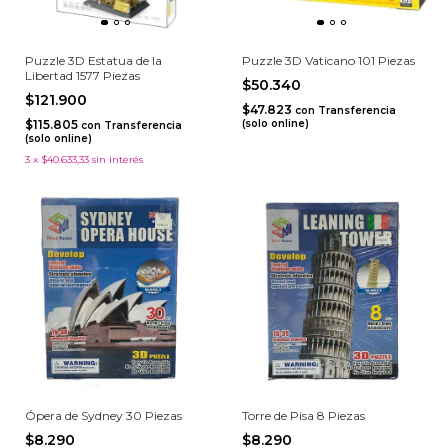
Puzzle 3D Estatua de la
Puzzle 3D Vaticano 101 Piezas
Libertad 1577 Piezas
$50.340
$121.900
$47.823
con
Transferencia
$115.805
(solo online)
con
Transferencia
(solo online)
3
x
$40.633,33
sin interés
Ópera de Sydney 30 Piezas
Torre de Pisa 8 Piezas
$8.290
$8.290