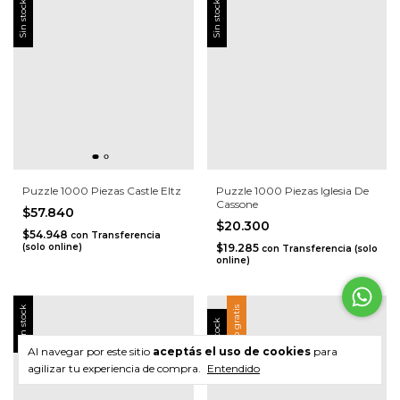
Sin stock
Sin stock
Puzzle 1000 Piezas Castle Eltz
Puzzle 1000 Piezas Iglesia De
Cassone
$57.840
$20.300
$54.948
con
Transferencia
(solo online)
$19.285
con
Transferencia (solo
online)
Sin stock
Envío gratis
Sin stock
Al navegar por este sitio
aceptás el uso de cookies
para
agilizar tu experiencia de compra.
Entendido