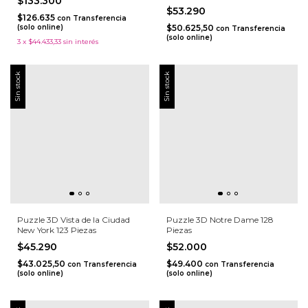
$133.300
$53.290
$126.635
con
Transferencia
(solo online)
$50.625,50
con
Transferencia
(solo online)
3
x
$44.433,33
sin interés
Sin stock
Sin stock
Puzzle 3D Vista de la Ciudad
Puzzle 3D Notre Dame 128
New York 123 Piezas
Piezas
$45.290
$52.000
$43.025,50
$49.400
con
Transferencia
con
Transferencia
(solo online)
(solo online)