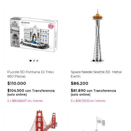
Puzzle 3D Fontana Di Trevi
Space Needle Seattle 3D  Metal
650 Piezas
Earth
$110.000
$86.200
$104.500
$81.890
con
Transferencia
con
Transferencia
(solo online)
(solo online)
3
x
$36.666,67
sin interés
3
x
$28.733,33
sin interés