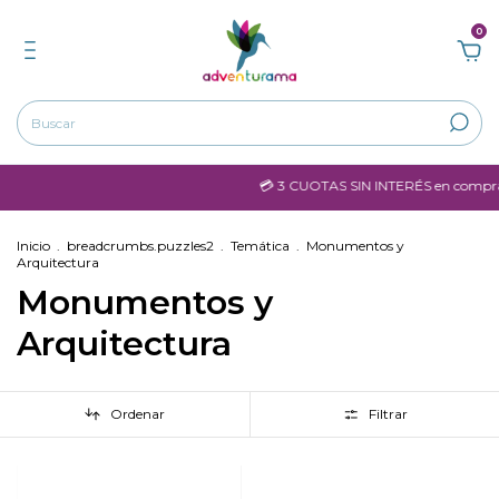
0
💳 3 CUOTAS SIN INTERÉS en compras mayores a 
Inicio
.
breadcrumbs.puzzles2
.
Temática
.
Monumentos y
Arquitectura
Monumentos y
Arquitectura
Ordenar
Filtrar