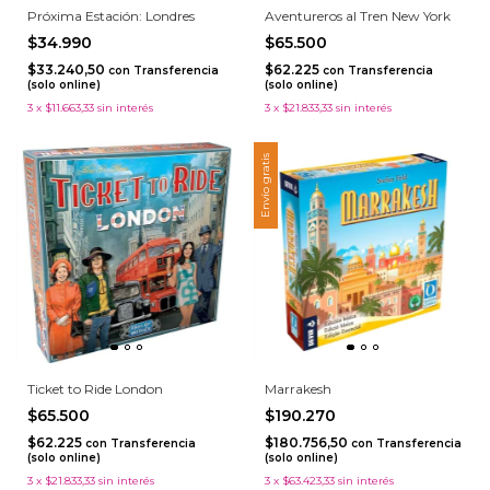
Próxima Estación: Londres
Aventureros al Tren New York
$34.990
$65.500
$33.240,50
$62.225
con
Transferencia
con
Transferencia
(solo online)
(solo online)
3
x
$11.663,33
sin interés
3
x
$21.833,33
sin interés
Envío gratis
Ticket to Ride London
Marrakesh
$65.500
$190.270
$62.225
$180.756,50
con
Transferencia
con
Transferencia
(solo online)
(solo online)
3
x
$21.833,33
sin interés
3
x
$63.423,33
sin interés