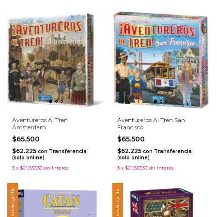
Aventureros Al Tren
Aventureros Al Tren San
Ámsterdam
Francisco
$65.500
$65.500
$62.225
$62.225
con
Transferencia
con
Transferencia
(solo online)
(solo online)
3
x
$21.833,33
sin interés
3
x
$21.833,33
sin interés
Envío gratis
Envío gratis