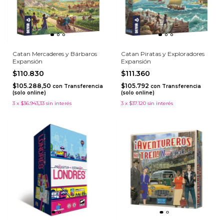
Catan Mercaderes y Bárbaros
Catan Piratas y Exploradores
Expansión
Expansión
$110.830
$111.360
$105.288,50
$105.792
con
Transferencia
con
Transferencia
(solo online)
(solo online)
3
x
$36.943,33
sin interés
3
x
$37.120
sin interés