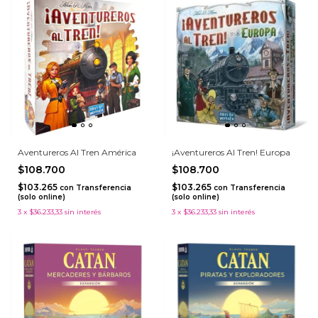
Aventureros Al Tren América
¡Aventureros Al Tren! Europa
$108.700
$108.700
$103.265
$103.265
con
Transferencia
con
Transferencia
(solo online)
(solo online)
3
x
$36.233,33
sin interés
3
x
$36.233,33
sin interés