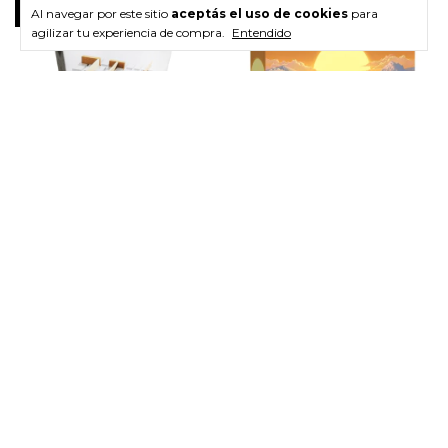
Al navegar por este sitio
aceptás el uso de cookies
para
agilizar tu experiencia de compra.
Entendido
Quoridor
Catan Ciudades y Caballeros
Expansión
$99.900
$111.360
$94.905
con
Transferencia
(solo online)
$105.792
con
Transferencia
(solo online)
3
x
$33.300
sin interés
3
x
$37.120
sin interés
Sin stock
Sin stock