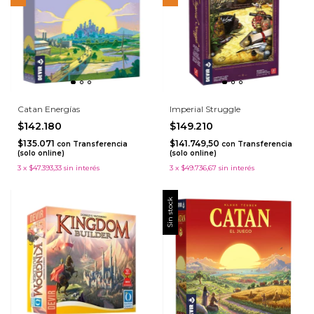
Catan Energías
Imperial Struggle
$142.180
$149.210
$135.071
$141.749,50
con
Transferencia
con
Transferencia
(solo online)
(solo online)
3
x
$47.393,33
sin interés
3
x
$49.736,67
sin interés
Sin stock