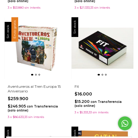
(solo online)
(solo online)
3
x
$53.880
sin interés
3
x
$21.333,33
sin interés
Envío gratis
Sin stock
Sin stock
Aventureros al Tren Europa 15
Fit
Aniversario
$16.000
$259.900
$15.200
con
Transferencia
$246.905
(solo online)
con
Transferencia
(solo online)
3
x
$5.333,33
sin interés
3
x
$86.633,33
sin interés
Sin stock
Sin stock