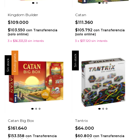
Kingdom Builder
Catan
$109.000
$111.360
$103.550
$105.792
con
Transferencia
con
Transferencia
(solo online)
(solo online)
3
x
$36.333,33
sin interés
3
x
$37.120
sin interés
Envío gratis
Sin stock
Sin stock
Catan Big Box
Tantrix
$161.640
$64.000
$153.558
$60.800
con
Transferencia
con
Transferencia