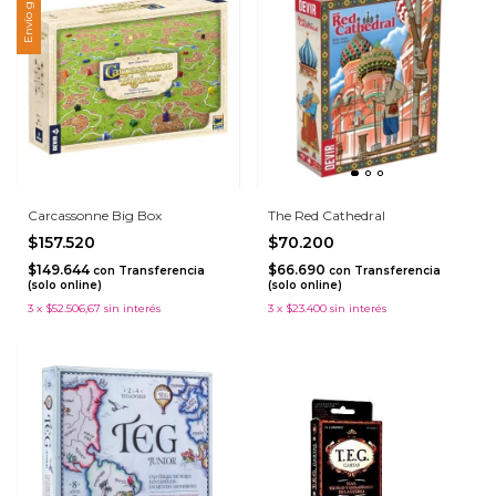
Envío gratis
Carcassonne Big Box
The Red Cathedral
$157.520
$70.200
$149.644
$66.690
con
Transferencia
con
Transferencia
(solo online)
(solo online)
3
x
$52.506,67
sin interés
3
x
$23.400
sin interés