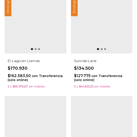
Envío gratis
Envío gratis
El Lago en Llamas
Sunrise Lane
$170.930
$134.500
$162.383,50
$127.775
con
Transferencia
con
Transferencia
(solo online)
(solo online)
3
x
$56.976,67
sin interés
3
x
$44.833,33
sin interés