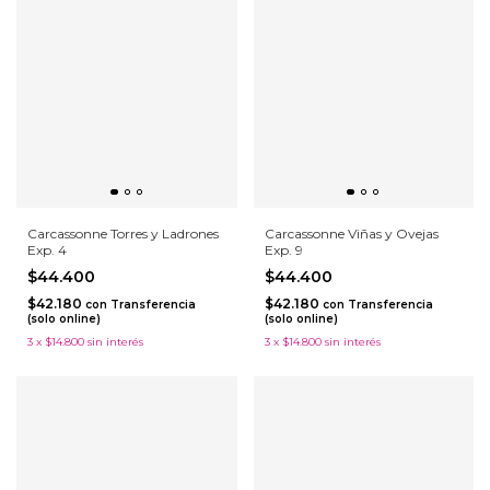
Carcassonne Torres y Ladrones
Carcassonne Viñas y Ovejas
Exp. 4
Exp. 9
$44.400
$44.400
$42.180
$42.180
con
Transferencia
con
Transferencia
(solo online)
(solo online)
3
x
$14.800
sin interés
3
x
$14.800
sin interés