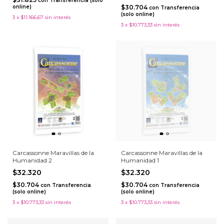
con
Transferencia (solo
online)
$30.704
con
Transferencia
(solo online)
3
x
$11.166,67
sin interés
3
x
$10.773,33
sin interés
Carcassonne Maravillas de la
Carcassonne Maravillas de la
Humanidad 2
Humanidad 1
$32.320
$32.320
$30.704
$30.704
con
Transferencia
con
Transferencia
(solo online)
(solo online)
3
x
$10.773,33
sin interés
3
x
$10.773,33
sin interés