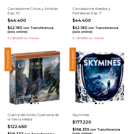
Carcassonne Circos y Artistas
Carcassonne Asedios y
Exp. 10
Fortalezas Exp. 7
$44.400
$44.400
$42.180
$42.180
con
Transferencia
con
Transferencia
(solo online)
(solo online)
3
x
$14.800
sin interés
3
x
$14.800
sin interés
Envío gratis
Envío gratis
Guerra del Anillo Guerreros de
Skymines
la Tierra Media
$177.220
$122.460
$168.359
con
Transferencia
$116.337
(solo online)