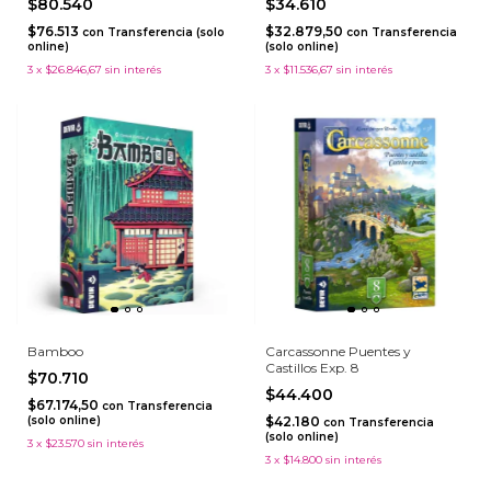
$80.540
$34.610
$76.513
$32.879,50
con
Transferencia (solo
con
Transferencia
online)
(solo online)
3
x
$26.846,67
sin interés
3
x
$11.536,67
sin interés
Bamboo
Carcassonne Puentes y
Castillos Exp. 8
$70.710
$44.400
$67.174,50
con
Transferencia
(solo online)
$42.180
con
Transferencia
(solo online)
3
x
$23.570
sin interés
3
x
$14.800
sin interés