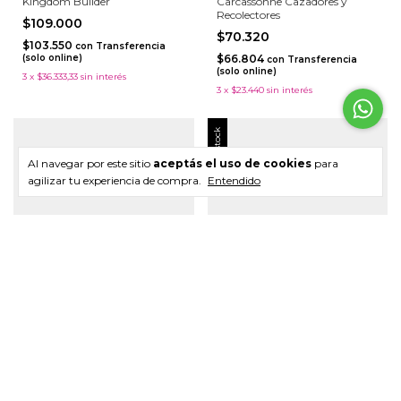
Kingdom Builder
Carcassonne Cazadores y
Recolectores
$109.000
$70.320
$103.550
con
Transferencia
(solo online)
$66.804
con
Transferencia
(solo online)
3
x
$36.333,33
sin interés
3
x
$23.440
sin interés
Sin stock
Al navegar por este sitio
aceptás el uso de cookies
para
agilizar tu experiencia de compra.
Entendido
Papua
Carcassonne
$96.050
$75.260
$91.247,50
$71.497
con
Transferencia
con
Transferencia (solo
(solo online)
online)
3
x
$32.016,67
sin interés
3
x
$25.086,67
sin interés