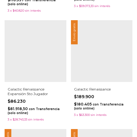
con
Transferencia
(solo online)
3
x
$59.073,33
sin interés
3
x
$40.820
sin interés
Envío gratis
Galactic Renaissance
Galactic Renaissance
Expansión 5to Jugador
$189.900
$86.230
$180.405
con
Transferencia
$81.918,50
(solo online)
con
Transferencia
(solo online)
3
x
$63.300
sin interés
3
x
$28.743,33
sin interés