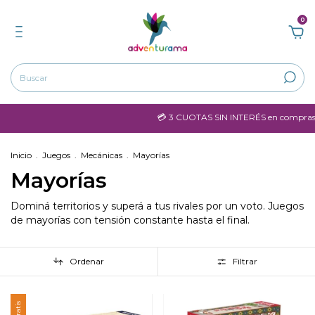
0
💳 3 CUOTAS SIN INTERÉS en compras mayores a $
Inicio
.
Juegos
.
Mecánicas
.
Mayorías
Mayorías
Dominá territorios y superá a tus rivales por un voto. Juegos
de mayorías con tensión constante hasta el final.
Ordenar
Filtrar