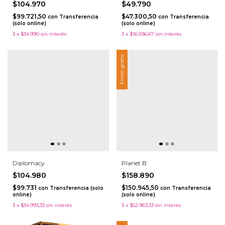
$104.970
$49.790
$99.721,50
$47.300,50
con
Transferencia
con
Transferencia
(solo online)
(solo online)
3
x
$34.990
sin interés
3
x
$16.596,67
sin interés
Envío gratis
Diplomacy
Planet B
$104.980
$158.890
$99.731
$150.945,50
con
Transferencia (solo
con
Transferencia
online)
(solo online)
3
x
$34.993,33
sin interés
3
x
$52.963,33
sin interés