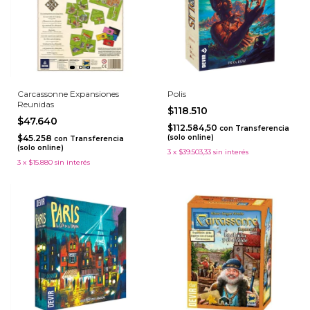
Carcassonne Expansiones
Polis
Reunidas
$118.510
$47.640
$112.584,50
con
Transferencia
$45.258
(solo online)
con
Transferencia
(solo online)
3
x
$39.503,33
sin interés
3
x
$15.880
sin interés