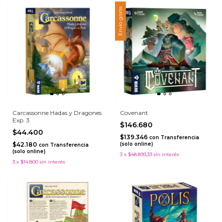
Envío gratis
Carcassonne Hadas y Dragones
Covenant
Exp. 3
$146.680
$44.400
$139.346
con
Transferencia
$42.180
(solo online)
con
Transferencia
(solo online)
3
x
$48.893,33
sin interés
3
x
$14.800
sin interés