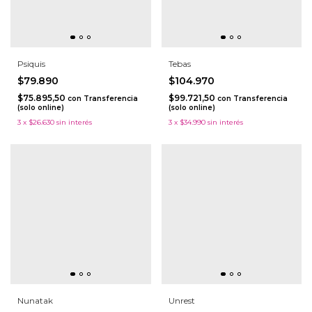
Psiquis
Tebas
$79.890
$104.970
$75.895,50
$99.721,50
con
Transferencia
con
Transferencia
(solo online)
(solo online)
3
x
$26.630
sin interés
3
x
$34.990
sin interés
Nunatak
Unrest