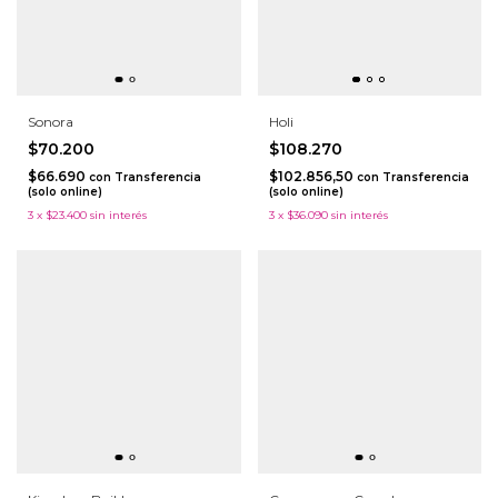
Sonora
Holi
$70.200
$108.270
$66.690
$102.856,50
con
Transferencia
con
Transferencia
(solo online)
(solo online)
3
x
$23.400
sin interés
3
x
$36.090
sin interés