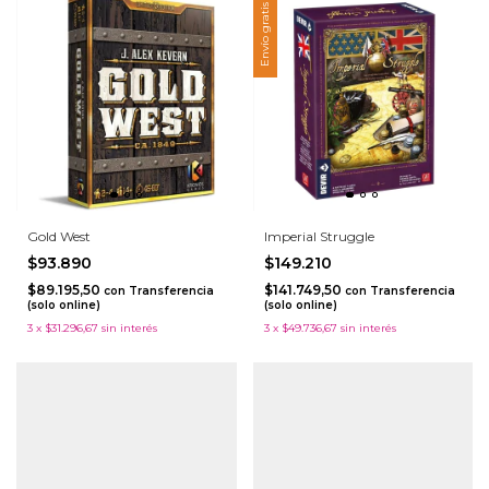
Envío gratis
Gold West
Imperial Struggle
$93.890
$149.210
$89.195,50
$141.749,50
con
Transferencia
con
Transferencia
(solo online)
(solo online)
3
x
$31.296,67
sin interés
3
x
$49.736,67
sin interés