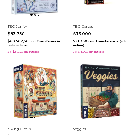
TEG Junior
TEG Cartas
$63.750
$33.000
$60.562,50
$31.350
con
Transferencia
con
Transferencia (solo
(solo online)
online)
3
x
$21.250
sin interés
3
x
$11.000
sin interés
3 Ring Circus
Veggies