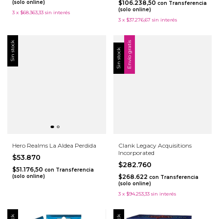
(solo online)
$106.238,50
con
Transferencia
(solo online)
3
x
$68.363,33
sin interés
3
x
$37.276,67
sin interés
Sin stock
Envío gratis
Sin stock
Hero Realms La Aldea Perdida
Clank Legacy Acquisitions
Incorporated
$53.870
$282.760
$51.176,50
con
Transferencia
(solo online)
$268.622
con
Transferencia
(solo online)
3
x
$94.253,33
sin interés