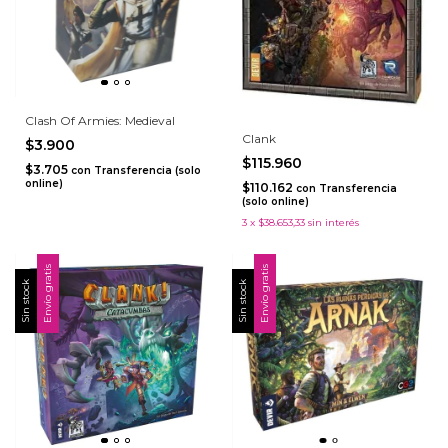
Clash Of Armies: Medieval
Clank
$3.900
$115.960
$3.705
con
Transferencia (solo
online)
$110.162
con
Transferencia
(solo online)
3
x
$38.653,33
sin interés
Envío gratis
Envío gratis
Sin stock
Sin stock