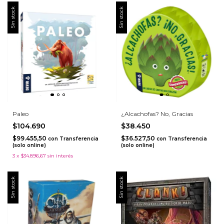
Sin stock
Sin stock
Paleo
¿Alcachofas? No, Gracias
$104.690
$38.450
$99.455,50
$36.527,50
con
Transferencia
con
Transferencia
(solo online)
(solo online)
3
x
$34.896,67
sin interés
Sin stock
Sin stock