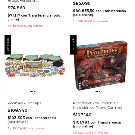
Brujas Herboristas
$85.090
$74.860
$80.835,50
con
Transferencia
$71.117
(solo online)
con
Transferencia (solo
online)
3
x
$28.363,33
sin interés
3
x
$24.953,33
sin interés
Sin stock
Sin stock
Pócimas Y Brebajes
Pathfinder 2da Edición: La
Maldición del Trono Carmesí
$108.740
$107.140
$103.303
con
Transferencia
(solo online)
$101.783
con
Transferencia
(solo online)
3
x
$36.246,67
sin interés
3
x
$35.713,33
sin interés