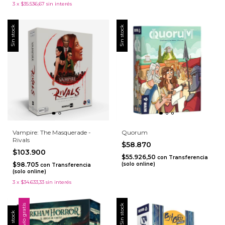
3
x
$35.536,67
sin interés
Sin stock
Sin stock
Vampire: The Masquerade -
Quorum
Rivals
$58.870
$103.900
$55.926,50
con
Transferencia
$98.705
(solo online)
con
Transferencia
(solo online)
3
x
$34.633,33
sin interés
Envío gratis
Sin stock
Sin stock