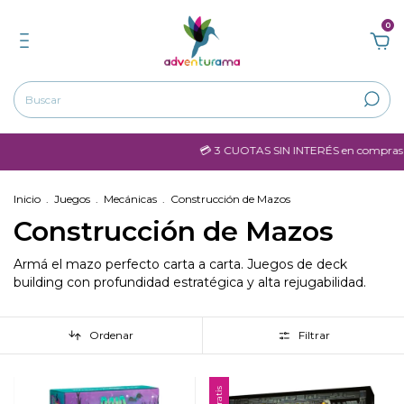
0
💳 3 CUOTAS SIN INTERÉS en compras mayores a $6
Inicio
.
Juegos
.
Mecánicas
.
Construcción de Mazos
Construcción de Mazos
Armá el mazo perfecto carta a carta. Juegos de deck
building con profundidad estratégica y alta rejugabilidad.
Ordenar
Filtrar