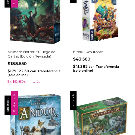
Arkham Horror El Juego de
Bitoku Resutoran
Cartas (Edición Revisada)
$43.560
$188.550
$41.382
con
Transferencia
$179.122,50
(solo online)
con
Transferencia
(solo online)
3
x
$62.850
sin interés
Envío gratis
Sin stock
Sin stock