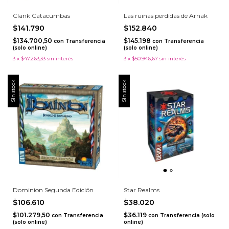
Clank Catacumbas
Las ruinas perdidas de Arnak
$141.790
$152.840
$134.700,50
$145.198
con
Transferencia
con
Transferencia
(solo online)
(solo online)
3
x
$47.263,33
sin interés
3
x
$50.946,67
sin interés
Sin stock
Sin stock
Dominion Segunda Edición
Star Realms
$106.610
$38.020
$101.279,50
$36.119
con
Transferencia
con
Transferencia (solo
(solo online)
online)