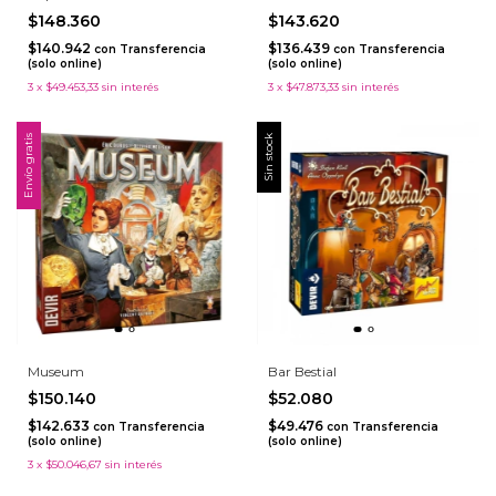
$148.360
$143.620
$140.942
$136.439
con
Transferencia
con
Transferencia
(solo online)
(solo online)
3
x
$49.453,33
sin interés
3
x
$47.873,33
sin interés
Envío gratis
Sin stock
Museum
Bar Bestial
$150.140
$52.080
$142.633
$49.476
con
Transferencia
con
Transferencia
(solo online)
(solo online)
3
x
$50.046,67
sin interés