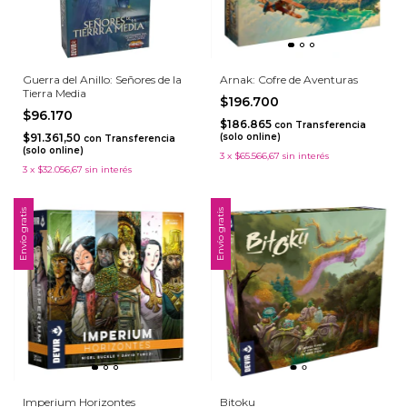
Guerra del Anillo: Señores de la
Arnak: Cofre de Aventuras
Tierra Media
$196.700
$96.170
$186.865
con
Transferencia
$91.361,50
(solo online)
con
Transferencia
(solo online)
3
x
$65.566,67
sin interés
3
x
$32.056,67
sin interés
Envío gratis
Envío gratis
Imperium Horizontes
Bitoku