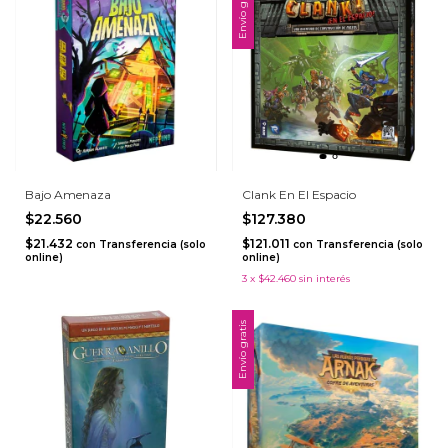
Envío gratis
Bajo Amenaza
Clank En El Espacio
$22.560
$127.380
$21.432
$121.011
con
Transferencia (solo
con
Transferencia (solo
online)
online)
3
x
$42.460
sin interés
Envío gratis