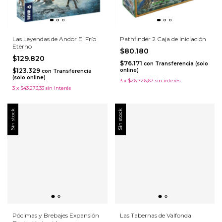
Las Leyendas de Andor El Frío
Pathfinder 2 Caja de Iniciación
Eterno
$80.180
$129.820
$76.171
con
Transferencia (solo
$123.329
online)
con
Transferencia
(solo online)
3
x
$26.726,67
sin interés
3
x
$43.273,33
sin interés
Sin stock
Sin stock
Pócimas y Brebajes Expansión
Las Tabernas de Valfonda