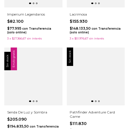
Imperium Legendarios
Lacrimosa
$82.100
$155.930
$77.995
$148.133,50
con
Transferencia
con
Transferencia
(solo online)
(solo online)
3
x
$27.366,67
sin interés
3
x
$51.976,67
sin interés
Envío gratis
Sin stock
Sin stock
Senda De Luz y Sombra
Pathfinder Adventure Card
Game
$205.090
$111.830
$194.835,50
con
Transferencia