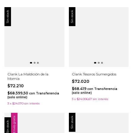
Sin stock
Sin stock
Clank La Maldición de la
Clank Tesoros Sumergidos
Momia
$72.020
$72.210
$68.419
con
Transferencia
$68.599,50
(solo online)
con
Transferencia
(solo online)
3
x
$24.006,67
sin interés
3
x
$24.070
sin interés
Envío gratis
Sin stock
Sin stock