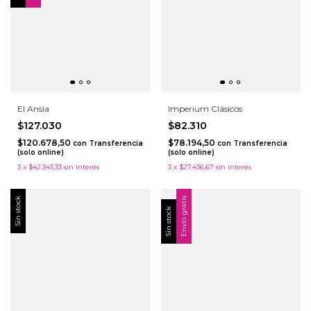
El Ansia
Imperium Clásicos
$127.030
$82.310
$120.678,50
$78.194,50
con
Transferencia
con
Transferencia
(solo online)
(solo online)
3
x
$42.343,33
sin interés
3
x
$27.436,67
sin interés
Sin stock
Envío gratis
Sin stock