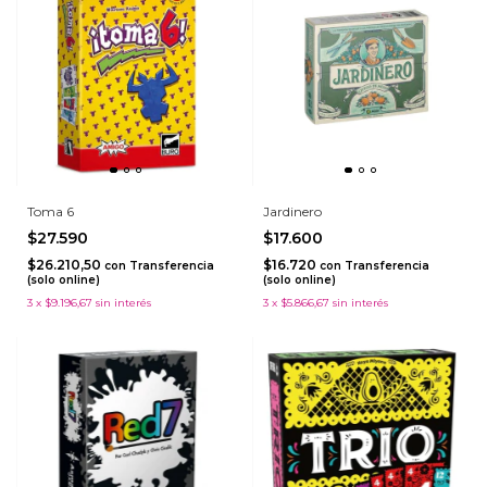
Toma 6
Jardinero
$27.590
$17.600
$26.210,50
$16.720
con
Transferencia
con
Transferencia
(solo online)
(solo online)
3
x
$9.196,67
sin interés
3
x
$5.866,67
sin interés