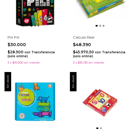
Pili Pili
Cálculo Real
$30.000
$48.390
$28.500
$45.970,50
con
Transferencia
con
Transferencia
(solo online)
(solo online)
3
x
$10.000
sin interés
3
x
$16.130
sin interés
Sin stock
Sin stock