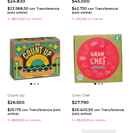
$24.830
$45.000
$23.588,50
$42.750
con
Transferencia
con
Transferencia
(solo online)
(solo online)
3
x
$8.276,67
sin interés
3
x
$15.000
sin interés
Count Up
Gran Chef
$26.500
$27.790
$25.175
$26.400,50
con
Transferencia (solo
con
Transferencia
online)
(solo online)
3
x
$8.833,33
sin interés
3
x
$9.263,33
sin interés