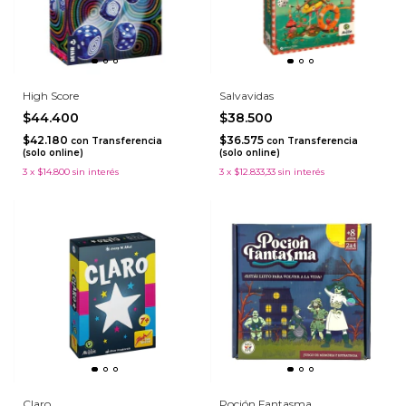
High Score
Salvavidas
$44.400
$38.500
$42.180
$36.575
con
Transferencia
con
Transferencia
(solo online)
(solo online)
3
x
$14.800
sin interés
3
x
$12.833,33
sin interés
Claro
Poción Fantasma