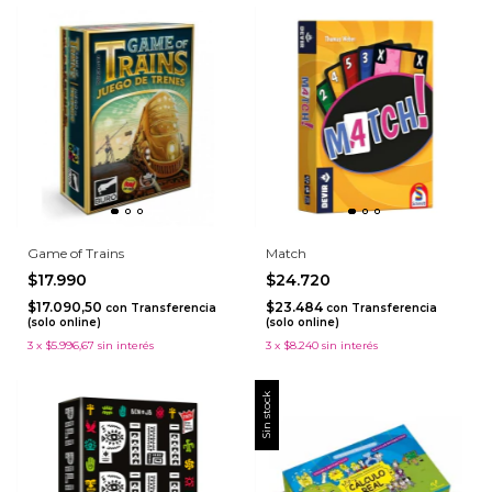
Game of Trains
Match
$17.990
$24.720
$17.090,50
$23.484
con
Transferencia
con
Transferencia
(solo online)
(solo online)
3
x
$5.996,67
sin interés
3
x
$8.240
sin interés
Sin stock