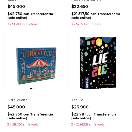
$45.000
$22.650
$42.750
$21.517,50
con
Transferencia
con
Transferencia
(solo online)
(solo online)
3
x
$15.000
sin interés
3
x
$7.550
sin interés
Otra Vuelta
The Lie
$45.000
$23.980
$42.750
$22.781
con
Transferencia
con
Transferencia
(solo online)
(solo online)
3
x
$15.000
sin interés
3
x
$7.993,33
sin interés