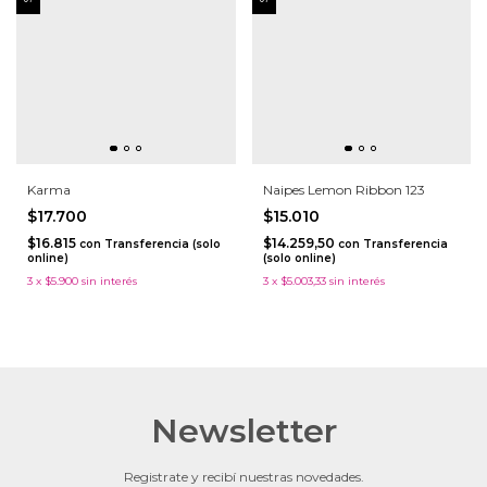
Karma
Naipes Lemon Ribbon 123
$17.700
$15.010
$16.815
$14.259,50
con
Transferencia (solo
con
Transferencia
online)
(solo online)
3
x
$5.900
sin interés
3
x
$5.003,33
sin interés
Newsletter
Registrate y recibí nuestras novedades.