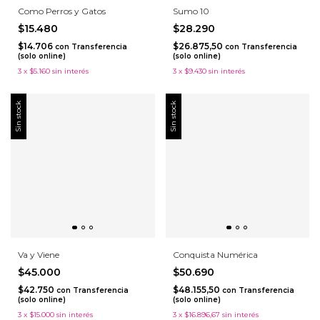
Como Perros y Gatos
Sumo 10
$15.480
$28.290
$14.706
$26.875,50
con
Transferencia
con
Transferencia
(solo online)
(solo online)
3
x
$5.160
sin interés
3
x
$9.430
sin interés
Sin stock
Sin stock
Va y Viene
Conquista Numérica
$45.000
$50.690
$42.750
$48.155,50
con
Transferencia
con
Transferencia
(solo online)
(solo online)
3
x
$15.000
sin interés
3
x
$16.896,67
sin interés