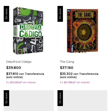
Sin stock
Sin stock
Descifrá el Código
The Gang
$39.800
$37.160
$37.810
$35.302
con
Transferencia
con
Transferencia
(solo online)
(solo online)
3
x
$13.266,67
sin interés
3
x
$12.386,67
sin interés
Sin stock
Sin stock