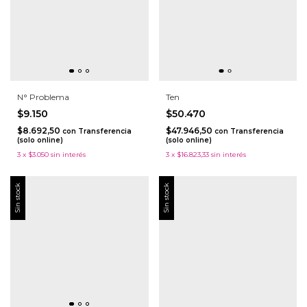
N° Problema
Ten
$9.150
$50.470
$8.692,50
$47.946,50
con
Transferencia
con
Transferencia
(solo online)
(solo online)
3
x
$3.050
sin interés
3
x
$16.823,33
sin interés
Sin stock
Sin stock