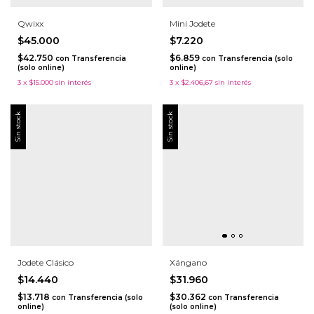
Qwixx
Mini Jodete
$45.000
$7.220
$42.750
$6.859
con
Transferencia
con
Transferencia (solo
(solo online)
online)
3
x
$15.000
sin interés
3
x
$2.406,67
sin interés
Sin stock
Sin stock
Jodete Clásico
Xángano
$14.440
$31.960
$13.718
$30.362
con
Transferencia (solo
con
Transferencia
online)
(solo online)