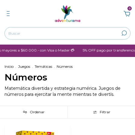
0
 $60.000.- con Visa o Master 💳
5% OFF pago por transferencia
💳 3
Inicio
.
Juegos
.
Temáticas
.
Números
Números
Matemática divertida y estrategia numérica. Juegos de
números para ejercitar la mente mientras te divertís.
Ordenar
Filtrar