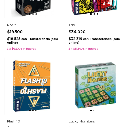
Red 7
Trio
$19.500
$34.020
$18.525
$32.319
con
Transferencia (solo
con
Transferencia (solo
online)
online)
3
x
$6.500
sin interés
3
x
$11.340
sin interés
Flash 10
Lucky Numbers