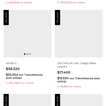
3
x
$4.813,33
sin interés
3
x
$10.653,33
sin interés
Sin stock
Sin stock
Nmbr 9
Del Cero Al Cien Juego Mesa
Infantil
$36.320
$17.400
$34.504
con
Transferencia
(solo online)
$16.530
con
Transferencia (solo
online)
3
x
$12.106,67
sin interés
3
x
$5.800
sin interés
Sin stock
Sin stock