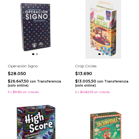
Operación Signo
Crop Circles
$28.050
$13.690
$26.647,50
$13.005,50
con
Transferencia
con
Transferencia
(solo online)
(solo online)
3
x
$9.350
sin interés
3
x
$4.563,33
sin interés