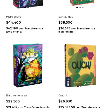
High Score
Salvavidas
$44.400
$38.500
$42.180
$36.575
con
Transferencia
con
Transferencia
(solo online)
(solo online)
Bajo Amenaza
Ouch!
$22.560
$26.930
$21.432
$25.583,50
con
Transferencia (solo
con
Transferencia