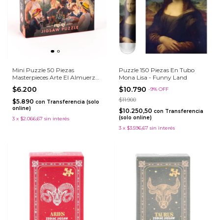
Mini Puzzle 50 Piezas
Puzzle 150 Piezas En Tubo
Masterpieces Arte El Almuerzo
Mona Lisa - Funny Land
De Los Remeros
$6.200
$10.790
-
9
%
OFF
$11.900
$5.890
con
Transferencia (solo
online)
$10.250,50
con
Transferencia
(solo online)
3
x
$2.066,67
sin interés
3
x
$3.596,67
sin interés