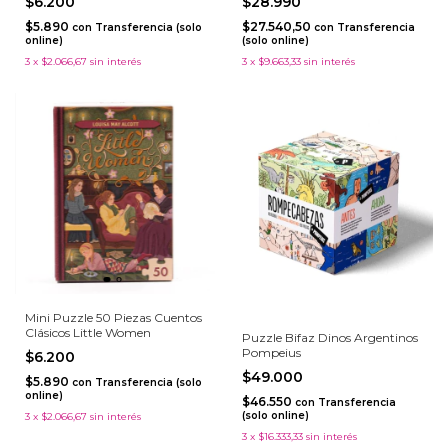
$6.200
$28.990
$5.890
$27.540,50
con
Transferencia (solo
con
Transferencia
online)
(solo online)
3
x
$2.066,67
sin interés
3
x
$9.663,33
sin interés
Mini Puzzle 50 Piezas Cuentos
Clásicos Little Women
Puzzle Bifaz Dinos Argentinos
Pompeius
$6.200
$49.000
$5.890
con
Transferencia (solo
online)
$46.550
con
Transferencia
(solo online)
3
x
$2.066,67
sin interés
3
x
$16.333,33
sin interés