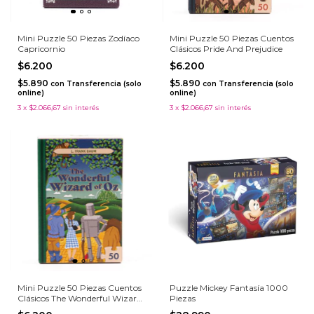
Mini Puzzle 50 Piezas Zodíaco
Mini Puzzle 50 Piezas Cuentos
Capricornio
Clásicos Pride And Prejudice
$6.200
$6.200
$5.890
$5.890
con
Transferencia (solo
con
Transferencia (solo
online)
online)
3
x
$2.066,67
sin interés
3
x
$2.066,67
sin interés
Mini Puzzle 50 Piezas Cuentos
Puzzle Mickey Fantasía 1000
Clásicos The Wonderful Wizard
Piezas
Of Oz