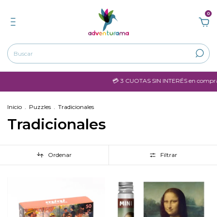
0
💳 3 CUOTAS SIN INTERÉS en compras mayores a $
Inicio
.
Puzzles
.
Tradicionales
Tradicionales
Ordenar
Filtrar