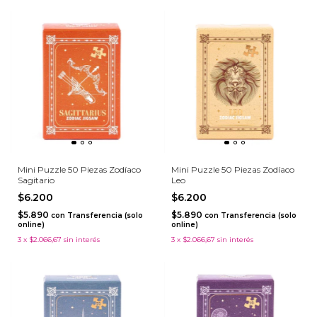
Mini Puzzle 50 Piezas Zodíaco
Mini Puzzle 50 Piezas Zodíaco
Sagitario
Leo
$6.200
$6.200
$5.890
$5.890
con
Transferencia (solo
con
Transferencia (solo
online)
online)
3
x
$2.066,67
sin interés
3
x
$2.066,67
sin interés