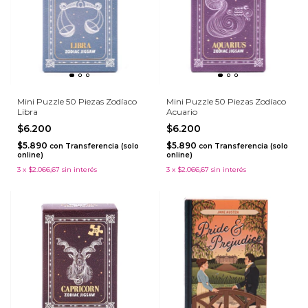
Mini Puzzle 50 Piezas Zodíaco
Mini Puzzle 50 Piezas Zodíaco
Libra
Acuario
$6.200
$6.200
$5.890
$5.890
con
Transferencia (solo
con
Transferencia (solo
online)
online)
3
x
$2.066,67
sin interés
3
x
$2.066,67
sin interés