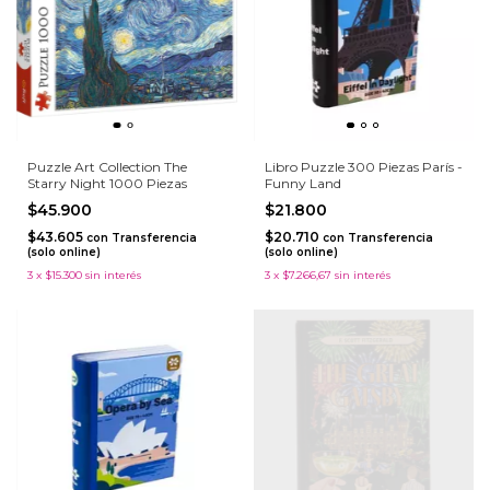
Puzzle Art Collection The
Libro Puzzle 300 Piezas París -
Starry Night 1000 Piezas
Funny Land
$45.900
$21.800
$43.605
$20.710
con
Transferencia
con
Transferencia
(solo online)
(solo online)
3
x
$15.300
sin interés
3
x
$7.266,67
sin interés