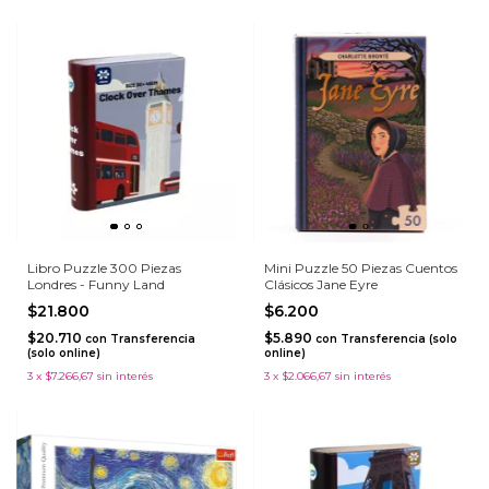
Libro Puzzle 300 Piezas
Mini Puzzle 50 Piezas Cuentos
Londres - Funny Land
Clásicos Jane Eyre
$21.800
$6.200
$20.710
$5.890
con
Transferencia
con
Transferencia (solo
(solo online)
online)
3
x
$7.266,67
sin interés
3
x
$2.066,67
sin interés